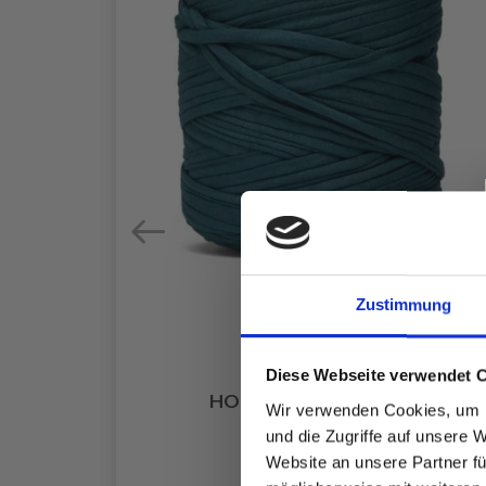
Zustimmung
Diese Webseite verwendet 
X
HOBBYARTS FABRICO
Wir verwenden Cookies, um I
EUR 7.90
und die Zugriffe auf unsere 
Website an unsere Partner fü