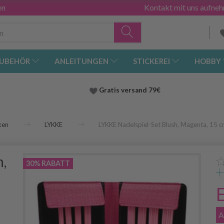
en
Kontakt mit uns aufne
UBEHÖR
ANLEITUNGEN
STICKEREI
HOBBY
Gratis versand
79€
ken
LYKKE
LYKKE Nadelspiel-Set Blush, Magenta, 15 
,
30% RABATT
A