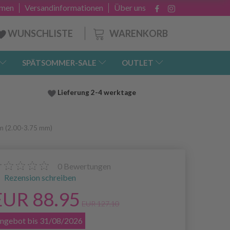
hmen
Versandinformationen
Über uns
WARENKORB
WUNSCHLISTE
SPÄTSOMMER-SALE
OUTLET
Lieferung
2-4 werktage
cm (2.00-3.75 mm)
0
Bewertungen
Rezension schreiben
EUR 88.95
EUR 127.10
ngebot bis 31/08/2026