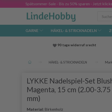
Spätsommer-Sale - Bis zu 50% sparen - Jetzt klick
GARNE
HÄKEL- & STRICKNADELN
Z
90 tage widerruf srecht
HÄKEL- & STRICKNADELN
Mar
LYKKE Nadelspiel-Set Blush
Magenta, 15 cm (2.00-3.75
mm)
Material:
Birkenholz