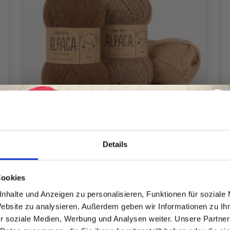
Details
Spare bis zu 50%
Cookies
DROPS ALPACA
nhalte und Anzeigen zu personalisieren, Funktionen für soziale
EUR 3.10
Website zu analysieren. Außerdem geben wir Informationen zu I
Preis ab
Werde ein Teil unserer Garn-Community
r soziale Medien, Werbung und Analysen weiter. Unsere Partner
und erhalte exklusiven Zugang zu