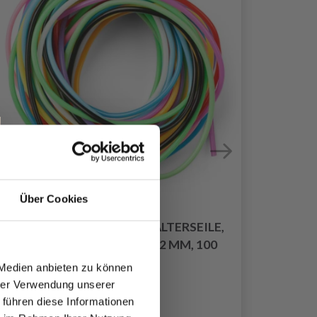
Über Cookies
HOBBYARTS MASCHENHALTERSEILE,
LYKK
VERSCHIEDENE FARBEN, 2 MM, 100
CM, 12 STK
 Medien anbieten zu können
EUR 3.90
hrer Verwendung unserer
 führen diese Informationen