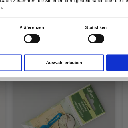
 Daten zusammen, die Sie ihnen bereitgestellt haben oder die s
inspirierenden Strickmustern und
n.
besonderen Angeboten!
Alle Optionen ansehen
Präferenzen
Statistiken
Ja, melde mich an!
Auswahl erlauben
Nein, danke
14%
Rabatt