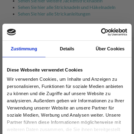
Sehen Sie hier weitere Jackenstricknadeln
Sehen Sie hier alle Stricknadeln und Häkelnadeln
Sehen Sie hier alle Strickanleitungen
Zustimmung
Details
Über Cookies
FÜR SIE EMPFOHLEN
Diese Webseite verwendet Cookies
35%
Rabatt
Wir verwenden Cookies, um Inhalte und Anzeigen zu
personalisieren, Funktionen für soziale Medien anbieten
zu können und die Zugriffe auf unsere Website zu
analysieren. Außerdem geben wir Informationen zu Ihrer
Verwendung unserer Website an unsere Partner für
soziale Medien, Werbung und Analysen weiter. Unsere
Partner führen diese Informationen möglicherweise mit
Spare bis zu 50%
weiteren Daten zusammen, die Sie ihnen bereitgestellt