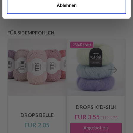
Ablehnen
FÜR SIE EMPFOHLEN
25%
Rabatt
DROPS KID-SILK
DROPS BELLE
EUR 3.55
EUR 4.75
EUR 2.05
Angebot bis