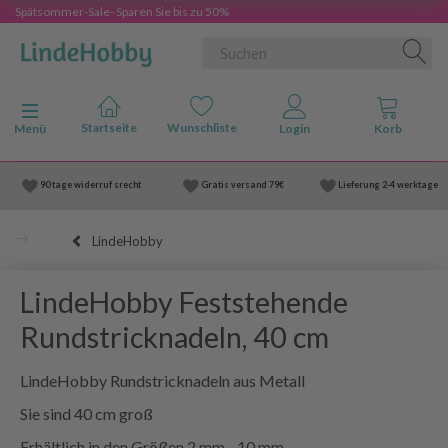
Spätsommer-Sale- Sparen Sie bis zu 50%
Anzeige ändern
Menü
90 tage widerruf srecht
Gratis versand
79€
Lieferung
2-4 werktage
LindeHobby
LindeHobby Feststehende
Rundstricknadeln, 40 cm
LindeHobby Rundstricknadeln aus Metall
Sie sind 40 cm groß
Erhältlich in den Größen 2 mm - 10 mm