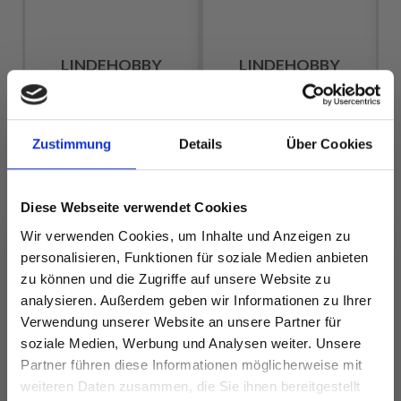
LINDEHOBBY
LINDEHOBBY
COTTON 8/4
MERINO BLISS 115
EUR 2.60
EUR 5.90
Zustimmung
Details
Über Cookies
Alle Optionen
Alle Optionen
Diese Webseite verwendet Cookies
ansehen
ansehen
Wir verwenden Cookies, um Inhalte und Anzeigen zu
personalisieren, Funktionen für soziale Medien anbieten
zu können und die Zugriffe auf unsere Website zu
analysieren. Außerdem geben wir Informationen zu Ihrer
Verwendung unserer Website an unsere Partner für
ANDERE HABEN SICH AUCH ANGESEHEN
soziale Medien, Werbung und Analysen weiter. Unsere
Partner führen diese Informationen möglicherweise mit
Spare bis zu 50%
weiteren Daten zusammen, die Sie ihnen bereitgestellt