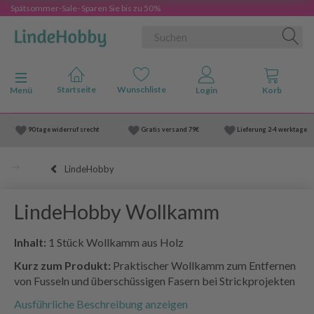
Spätsommer-Sale- Sparen Sie bis zu 50%
Anzeige ändern
Menü
90 tage widerruf srecht
Gratis versand
79€
Lieferung
2-4 werktage
LindeHobby
LindeHobby Wollkamm
Inhalt:
1 Stück Wollkamm aus Holz
Kurz zum Produkt:
Praktischer Wollkamm zum Entfernen
von Fusseln und überschüssigen Fasern bei Strickprojekten
Ausführliche Beschreibung anzeigen