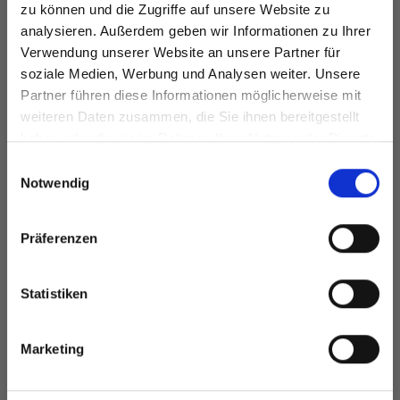
EUR 3.20
EUR 3.10
zu können und die Zugriffe auf unsere Website zu
Preis ab
EUR 4.55
analysieren. Außerdem geben wir Informationen zu Ihrer
Angebot bis
Verwendung unserer Website an unsere Partner für
31/08/2026
soziale Medien, Werbung und Analysen weiter. Unsere
Partner führen diese Informationen möglicherweise mit
Spare bis zu 50%
Alle Optionen
Alle Optionen
weiteren Daten zusammen, die Sie ihnen bereitgestellt
ansehen
ansehen
haben oder die sie im Rahmen Ihrer Nutzung der Dienste
gesammelt haben.
Werde ein Teil unserer Garn-Community
Einwilligungsauswahl
und erhalte exklusiven Zugang zu
Notwendig
inspirierenden Strickmustern und
besonderen Angeboten!
ANDERE HABEN SICH AUCH ANGESEHEN
Präferenzen
Statistiken
Ja, melde mich an!
Marketing
Nein, danke