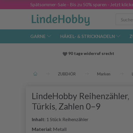
Spätsommer-Sale - Bis zu 50% sparen - Jetzt klick
GARNE
HÄKEL- & STRICKNADELN
Z
90 tage widerruf srecht
ZUBEHÖR
Marken
LindeHobby Reihenzähler,
Türkis, Zahlen 0–9
Inhalt:
1 Stück Reihenzähler
Material:
Metall