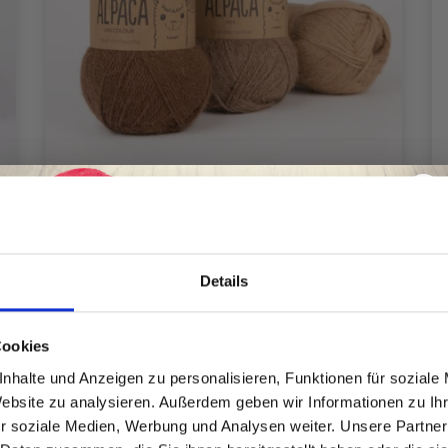
Details
DROPS ALPACA
EUR 3.10
Preis ab
Spare bis zu 50%
Cookies
nhalte und Anzeigen zu personalisieren, Funktionen für soziale
Website zu analysieren. Außerdem geben wir Informationen zu I
Werde ein Teil unserer Garn-Community
r soziale Medien, Werbung und Analysen weiter. Unsere Partner
und erhalte exklusiven Zugang zu
Alle Optionen ansehen