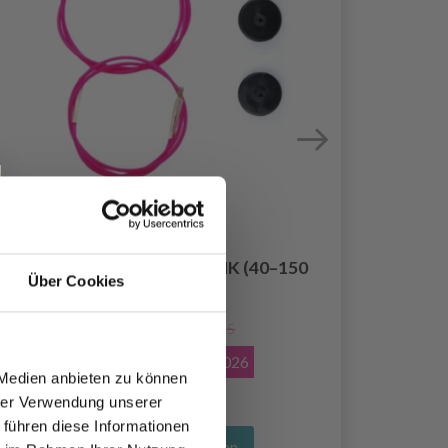
LYKKE KABEL SWIVEL PINK (40–150
Über Cookies
CM)
EUR 3.20
EUR 4.55
Angebot bis
31/08/2026
 Medien anbieten zu können
hrer Verwendung unserer
 führen diese Informationen
Alle Optionen ansehen