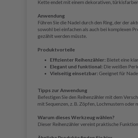
Kette endet mit einem dekorativen, türkisfarbe
Anwendung
Führen Sie die Nadel durch den Ring, der der ak
sowohl bei einfachen als auch bei komplexen Pr
gezählt werden müsste.
Produktvorteile
Effizienter Reihen­zähler:
Bietet eine kla
Elegant und funktional:
Die weißen Perle
Vielseitig einsetzbar:
Geeignet für Nadel
Tipps zur Anwendung
Befestigen Sie den Reihenzähler mit dem Verschl
mit Sequenzen, z. B. Zöpfen, Lochmustern oder
Warum dieses Werkzeug wählen?
Dieser Reihenzähler vereint praktische Funktion
Ähnliche Produkte finden Sie hier