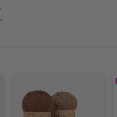
en
en