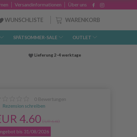
hmen
Versandinformationen
Über uns
WARENKORB
WUNSCHLISTE
SPÄTSOMMER-SALE
OUTLET
Lieferung
2-4 werktage
0
Bewertungen
Rezension schreiben
EUR 4.60
EUR 6.60
ngebot bis 31/08/2026