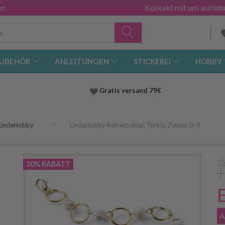
en
Kontakt mit uns aufne
UBEHÖR
ANLEITUNGEN
STICKEREI
HOBBY
Gratis versand
79€
LindeHobby
LindeHobby Reihenzähler, Türkis, Zahlen 0–9
30% RABATT
A