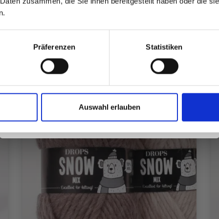
 Daten zusammen, die Sie ihnen bereitgestellt haben oder die s
inspirierenden Strickmustern und
n.
besonderen Angeboten!
Präferenzen
Statistiken
Ja, melde mich an!
Auswahl erlauben
Nein, danke