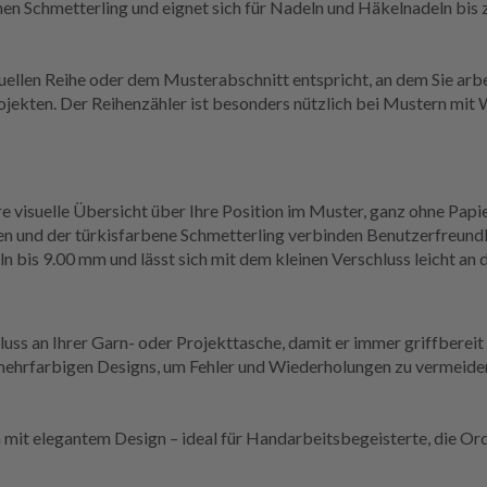
nen Schmetterling und eignet sich für Nadeln und Häkelnadeln bis 
tuellen Reihe oder dem Musterabschnitt entspricht, an dem Sie arbe
ojekten. Der Reihenzähler ist besonders nützlich bei Mustern mit
re visuelle Übersicht über Ihre Position im Muster, ganz ohne Pap
n und der türkisfarbene Schmetterling verbinden Benutzerfreundl
n bis 9.00 mm und lässt sich mit dem kleinen Verschluss leicht an
uss an Ihrer Garn- oder Projekttasche, damit er immer griffbereit
 mehrfarbigen Designs, um Fehler und Wiederholungen zu vermeide
 mit elegantem Design – ideal für Handarbeitsbegeisterte, die Ord