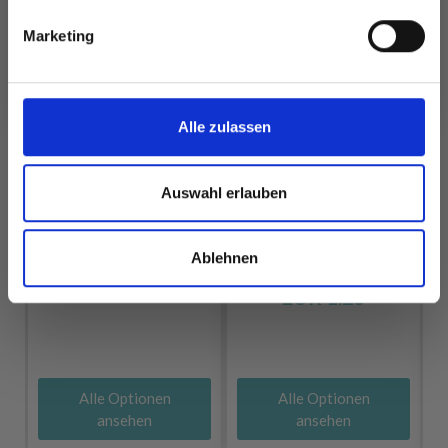
Ja, melde mich an!
Marketing
Nein, danke
Alle zulassen
Auswahl erlauben
DROPS PARIS
DROPS BIG MERINO
Ablehnen
RECYCLED DENIM
EUR 3.20
EUR 1.25
Alle Optionen
Alle Optionen
ansehen
ansehen