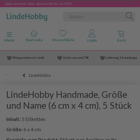
Spätsommer-Sale- Sparen Sie bis zu 50%
Anzeige ändern
Menü
90 tage widerruf srecht
Gratis versand
79€
Lieferung
2-4 werktage
LindeHobby
LindeHobby Handmade, Größe
und Name (6 cm x 4 cm), 5 Stück
Inhalt:
5 Etiketten
Größe:
6 x 4 cm
Kurzinfo zum Produkt:
Etikett zum Annähen an Ihr