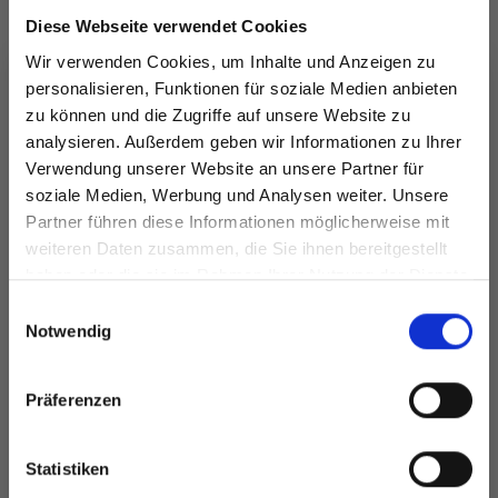
Diese Webseite verwendet Cookies
Wir verwenden Cookies, um Inhalte und Anzeigen zu
personalisieren, Funktionen für soziale Medien anbieten
LINDEHOBBY
DROPS MAGIC
zu können und die Zugriffe auf unsere Website zu
COTTON 8/4
analysieren. Außerdem geben wir Informationen zu Ihrer
EUR 1.20
EUR 2.60
Verwendung unserer Website an unsere Partner für
soziale Medien, Werbung und Analysen weiter. Unsere
Partner führen diese Informationen möglicherweise mit
Spare bis zu 50%
weiteren Daten zusammen, die Sie ihnen bereitgestellt
haben oder die sie im Rahmen Ihrer Nutzung der Dienste
Alle Optionen
Alle Optionen
ansehen
ansehen
gesammelt haben.
Werde ein Teil unserer Garn-Community
Einwilligungsauswahl
und erhalte exklusiven Zugang zu
Notwendig
inspirierenden Strickmustern und
besonderen Angeboten!
Präferenzen
ANDERE HABEN SICH AUCH ANGESEHEN
Statistiken