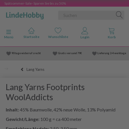
Spätsommer-Sale- Sparen Sie bis zu 50%
Anzeige ändern
Menü
90 tage widerruf srecht
Gratis versand
79€
Lieferung
2-4 werktage
Lang Yarns
Lang Yarns Footprints
WoolAddicts
Inhalt:
45% Baumwolle, 42% neue Wolle, 13% Polyamid
Gewicht/Länge:
100 g = ca 400 meter
Empfohlene Nadeln:
2.50-3.50 mm