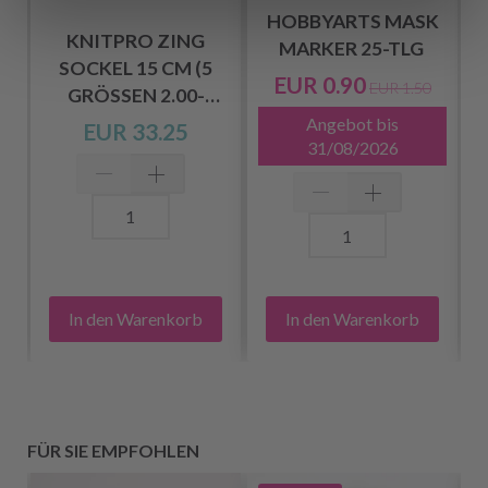
HOBBYARTS MASK
KNITPRO ZING
MARKER 25-TLG
SOCKEL 15 CM (5
EUR 0.90
EUR 1.50
GRÖSSEN 2.00-
4.00MM)
Angebot bis
EUR 33.25
31/08/2026
In den Warenkorb
In den Warenkorb
FÜR SIE EMPFOHLEN