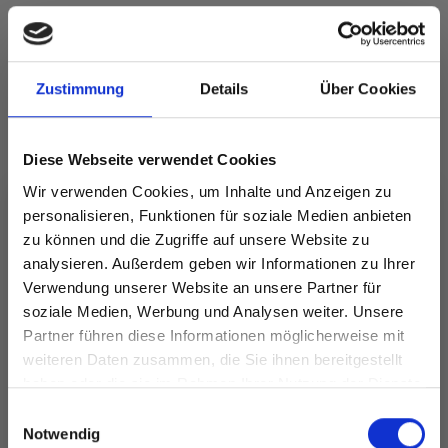
FÜR SIE EMPFOHLEN
Zustimmung
Details
Über Cookies
Diese Webseite verwendet Cookies
Wir verwenden Cookies, um Inhalte und Anzeigen zu
personalisieren, Funktionen für soziale Medien anbieten
zu können und die Zugriffe auf unsere Website zu
analysieren. Außerdem geben wir Informationen zu Ihrer
Verwendung unserer Website an unsere Partner für
soziale Medien, Werbung und Analysen weiter. Unsere
ILE,
Partner führen diese Informationen möglicherweise mit
Spare bis zu 50%
DROPS COTTON
weiteren Daten zusammen, die Sie ihnen bereitgestellt
DROPS MUSKAT
MERINO
0
haben oder die sie im Rahmen Ihrer Nutzung der Dienste
EUR 1.99
EUR 3.20
gesammelt haben.
Werde ein Teil unserer Garn-Community
Einwilligungsauswahl
und erhalte exklusiven Zugang zu
Notwendig