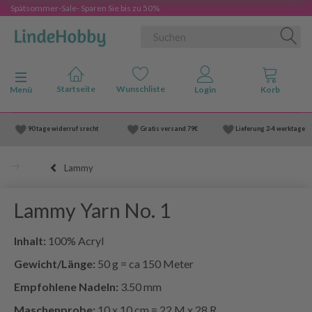
Spätsommer-Sale- Sparen Sie bis zu 50%
Anzeige ändern
Menü
90 tage widerruf srecht
Gratis versand
79€
Lieferung
2-4 werktage
Lammy
Lammy Yarn No. 1
Inhalt:
100% Acryl
Gewicht/Länge:
50 g = ca 150 Meter
Empfohlene Nadeln:
3.50 mm
Maschenprobe:
10 x 10 cm = 22 M x 28 R