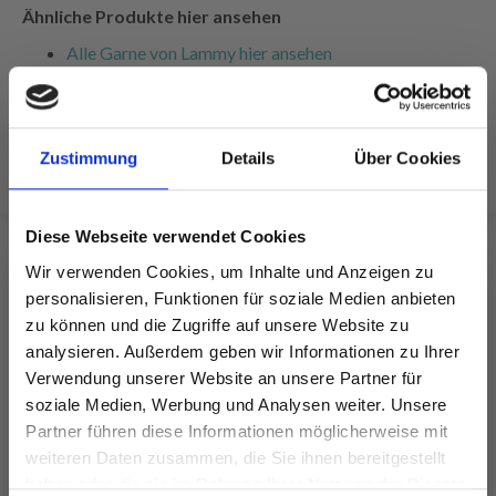
Ähnliche Produkte hier ansehen
Alle Garne von Lammy hier ansehen
Alle Acrylgarne hier ansehen
Alle Garne für Nadeln hier ansehen
Alle Strickanleitungen hier ansehen
Zustimmung
Details
Über Cookies
Diese Webseite verwendet Cookies
Wir verwenden Cookies, um Inhalte und Anzeigen zu
FÜR SIE EMPFOHLEN
personalisieren, Funktionen für soziale Medien anbieten
zu können und die Zugriffe auf unsere Website zu
analysieren. Außerdem geben wir Informationen zu Ihrer
Verwendung unserer Website an unsere Partner für
soziale Medien, Werbung und Analysen weiter. Unsere
Partner führen diese Informationen möglicherweise mit
Spare bis zu 50%
weiteren Daten zusammen, die Sie ihnen bereitgestellt
haben oder die sie im Rahmen Ihrer Nutzung der Dienste