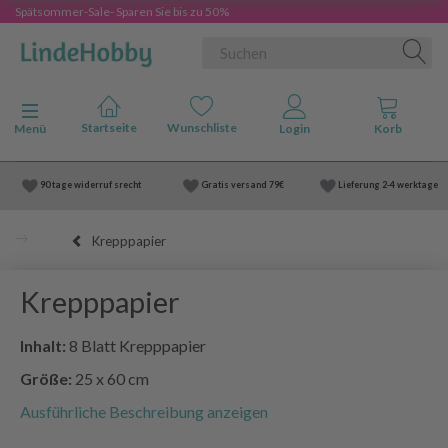
Spätsommer-Sale- Sparen Sie bis zu 50%
Anzeige ändern
Menü
90 tage widerruf srecht
Gratis versand
79€
Lieferung
2-4 werktage
Krepppapier
Krepppapier
Inhalt:
8 Blatt Krepppapier
Größe:
25 x 60 cm
Ausführliche Beschreibung anzeigen