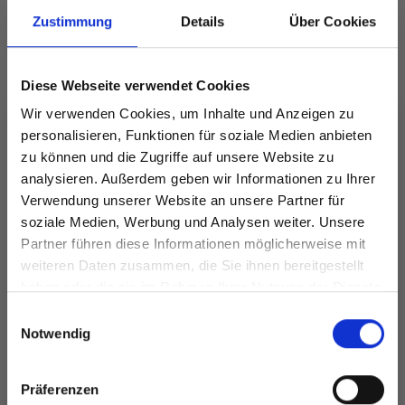
ansehen
ansehen
Zustimmung
Details
Über Cookies
Diese Webseite verwendet Cookies
Wir verwenden Cookies, um Inhalte und Anzeigen zu
ANDERE HABEN SICH AUCH ANGESEHEN
personalisieren, Funktionen für soziale Medien anbieten
zu können und die Zugriffe auf unsere Website zu
analysieren. Außerdem geben wir Informationen zu Ihrer
Verwendung unserer Website an unsere Partner für
soziale Medien, Werbung und Analysen weiter. Unsere
Partner führen diese Informationen möglicherweise mit
Spare bis zu 50%
weiteren Daten zusammen, die Sie ihnen bereitgestellt
haben oder die sie im Rahmen Ihrer Nutzung der Dienste
gesammelt haben.
Werde ein Teil unserer Garn-Community
Einwilligungsauswahl
und erhalte exklusiven Zugang zu
Notwendig
inspirierenden Strickmustern und
besonderen Angeboten!
DROPS PARIS
Präferenzen
DROPS DAISY