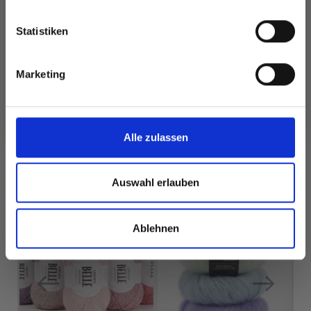
RECYCLED DENIM
EUR 3.45
EUR 1.25
Statistiken
Ja, melde mich an!
Marketing
Alle Optionen
Alle Optionen
Nein, danke
ansehen
ansehen
Alle zulassen
Auswahl erlauben
FÜR SIE EMPFOHLEN
25%
Rabatt
Ablehnen