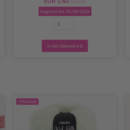
EUR 1.40
EUR 2.30
Angebot bis
31/08/2026
In den Warenkorb
25%
Rabatt