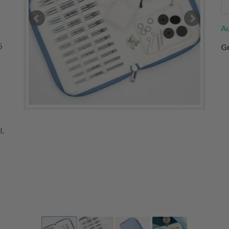
Au
5
Gr
,