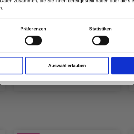
 Daten zusammen, die Sie ihnen bereitgestellt haben oder die s
inspirierenden Strickmustern und
n.
besonderen Angeboten!
Präferenzen
Statistiken
LINDEHOBBY COTTON 8/4
EUR 2.60
Ja, melde mich an!
Auswahl erlauben
Nein, danke
Alle Optionen ansehen