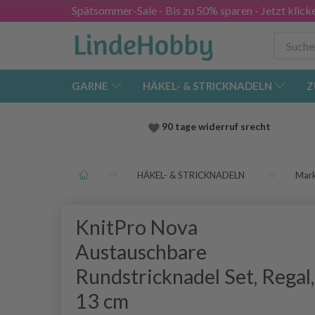
Spätsommer-Sale - Bis zu 50% sparen - Jetzt klick
GARNE
HÄKEL- & STRICKNADELN
Z
90 tage widerruf srecht
HÄKEL- & STRICKNADELN
Mar
KnitPro Nova
Austauschbare
Rundstricknadel Set, Regal,
13 cm