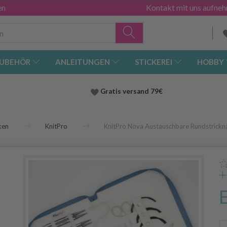
en
Kontakt mit uns aufne
UBEHÖR
ANLEITUNGEN
STICKEREI
HOBBY
Gratis versand
79€
ken
KnitPro
KnitPro Nova Austauschbare Rundstrickna