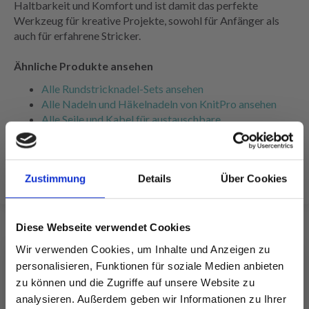
Haltbarkeit und Komfort und ist damit das perfekte
Werkzeug für kreative Projekte, sowohl für Anfänger als
auch für erfahrene Stricker.
Ähnliche Produkte ansehen
Alle Rundstricknadel-Sets ansehen
Alle Nadeln und Häkelnadeln von KnitPro ansehen
Alle Seile und Kabel für austauschbare
Rundstricknadeln ansehen
Alle Strickzubehör-Produkte ansehen
Zustimmung
Details
Über Cookies
Diese Webseite verwendet Cookies
Wir verwenden Cookies, um Inhalte und Anzeigen zu
FÜR SIE EMPFOHLEN
personalisieren, Funktionen für soziale Medien anbieten
zu können und die Zugriffe auf unsere Website zu
analysieren. Außerdem geben wir Informationen zu Ihrer