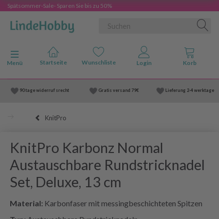
Spätsommer-Sale- Sparen Sie bis zu 50%
Anzeige ändern
Menü
90 tage widerruf srecht
Gratis versand
79€
Lieferung
2-4 werktage
KnitPro
KnitPro Karbonz Normal
Austauschbare Rundstricknadel
Set, Deluxe, 13 cm
Material:
Karbonfaser mit messingbeschichteten Spitzen