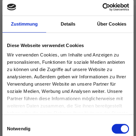
Zustimmung
Details
Über Cookies
FÜR SIE EMPFOHLEN
Diese Webseite verwendet Cookies
Wir verwenden Cookies, um Inhalte und Anzeigen zu
personalisieren, Funktionen für soziale Medien anbieten
zu können und die Zugriffe auf unsere Website zu
analysieren. Außerdem geben wir Informationen zu Ihrer
Verwendung unserer Website an unsere Partner für
soziale Medien, Werbung und Analysen weiter. Unsere
Partner führen diese Informationen möglicherweise mit
Spare bis zu 50%
weiteren Daten zusammen, die Sie ihnen bereitgestellt
LINDEHOBBY
LINDEHOBBY
haben oder die sie im Rahmen Ihrer Nutzung der Dienste
FUZZY CHENILLE
COTTON 8/4
gesammelt haben.
Werde ein Teil unserer Garn-Community
Einwilligungsauswahl
und erhalte exklusiven Zugang zu
Notwendig
EUR 6.40
EUR 2.60