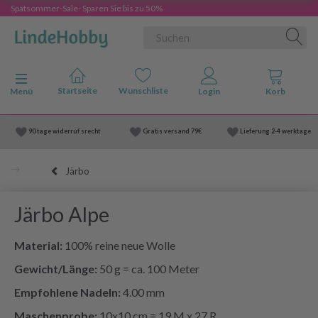
Spätsommer-Sale- Sparen Sie bis zu 50%
Anzeige ändern
Menü
90 tage widerruf srecht
Gratis versand
79€
Lieferung
2-4 werktage
Järbo
Järbo Alpe
Material:
100% reine neue Wolle
Gewicht/Länge:
50 g = ca. 100 Meter
Empfohlene Nadeln:
4.00 mm
Maschenprobe:
10x10 cm = 19 M x 27 R