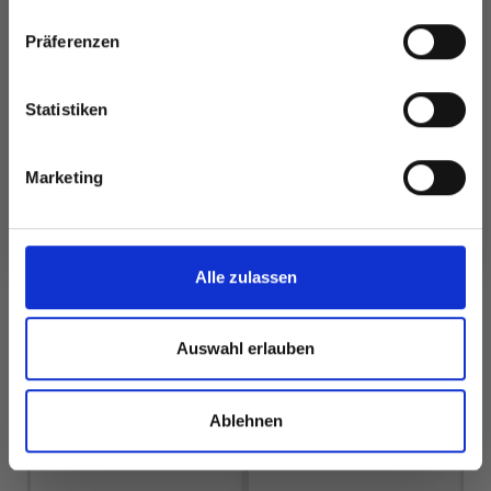
inspirierenden Strickmustern und
besonderen Angeboten!
Präferenzen
Alle Optionen
Alle Optionen
ansehen
ansehen
Statistiken
Ja, melde mich an!
Marketing
Nein, danke
ANDERE HABEN SICH AUCH ANGESEHEN
40%
Rabatt
Alle zulassen
Auswahl erlauben
Ablehnen