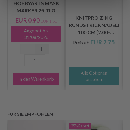
HOBBYARTS MASK
MARKER 25-TLG
KNITPRO ZING
EUR 0.90
EUR 1.50
RUNDSTRICKNADELN
Angebot bis
100 CM (2.00-
31/08/2026
12.00MM)
EUR 7.75
Preis ab
Alle Optionen
In den Warenkorb
ansehen
FÜR SIE EMPFOHLEN
25%
Rabatt