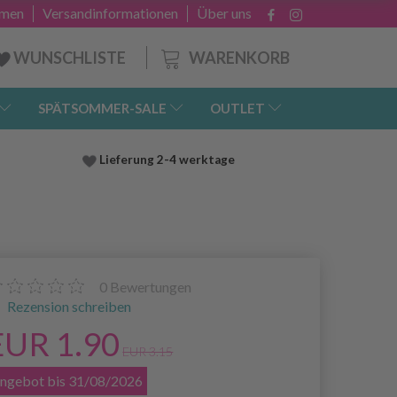
hmen
Versandinformationen
Über uns
WARENKORB
WUNSCHLISTE
SPÄTSOMMER-SALE
OUTLET
Lieferung
2-4 werktage
0
Bewertungen
Rezension schreiben
EUR 1.90
EUR 3.15
ngebot bis 31/08/2026