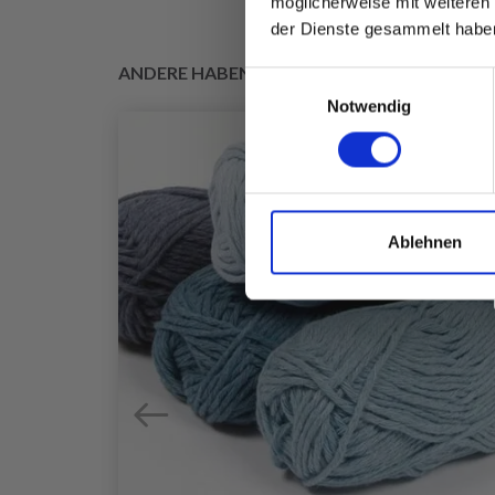
möglicherweise mit weiteren
der Dienste gesammelt habe
ANDERE HABEN SICH AUCH ANGESEHEN
Einwilligungsauswahl
Notwendig
Ablehnen