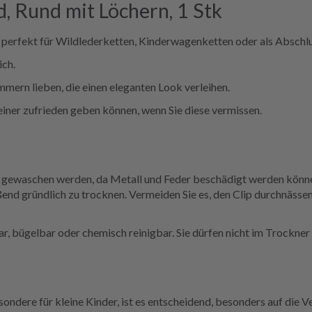
, Rund mit Löchern, 1 Stk
perfekt für Wildlederketten, Kinderwagenketten oder als Abschlu
ich.
mern lieben, die einen eleganten Look verleihen.
 einer zufrieden geben können, wenn Sie diese vermissen.
e gewaschen werden, da Metall und Feder beschädigt werden können
nd gründlich zu trocknen. Vermeiden Sie es, den Clip durchnässen
r, bügelbar oder chemisch reinigbar. Sie dürfen nicht im Trockne
ndere für kleine Kinder, ist es entscheidend, besonders auf die V