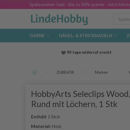
Spätsommer-Sale - Bis zu 50% sparen - Jetzt klick
GARNE
HÄKEL- & STRICKNADELN
Z
90 tage widerruf srecht
ZUBEHÖR
Marken
HobbyArts Seleclips Wood,
Rund mit Löchern, 1 Stk
Enthält
1 Stck
Material:
Holz