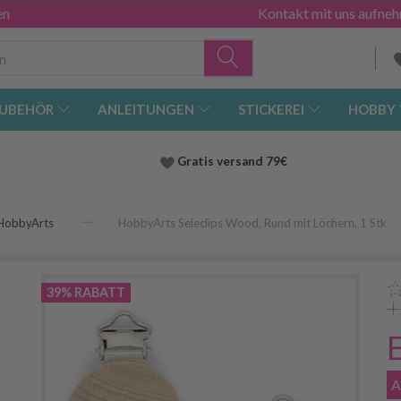
en
Kontakt mit uns aufne
UBEHÖR
ANLEITUNGEN
STICKEREI
HOBBY
Gratis versand
79€
HobbyArts
HobbyArts Seleclips Wood, Rund mit Löchern, 1 Stk
39% RABATT
A