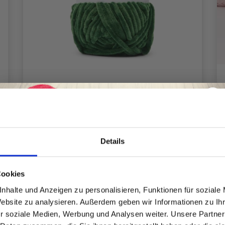
LINDEHOBBY FUZZY CHENILLE
EUR 6.40
Details
Spare bis zu 50%
Cookies
nhalte und Anzeigen zu personalisieren, Funktionen für soziale
Alle Optionen ansehen
Website zu analysieren. Außerdem geben wir Informationen zu I
Werde ein Teil unserer Garn-Community
r soziale Medien, Werbung und Analysen weiter. Unsere Partner
und erhalte exklusiven Zugang zu