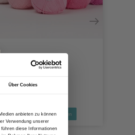
HOBB
VERS
DROPS MAGIC
EUR 1.20
Über Cookies
 Medien anbieten zu können
Alle Optionen ansehen
hrer Verwendung unserer
 führen diese Informationen