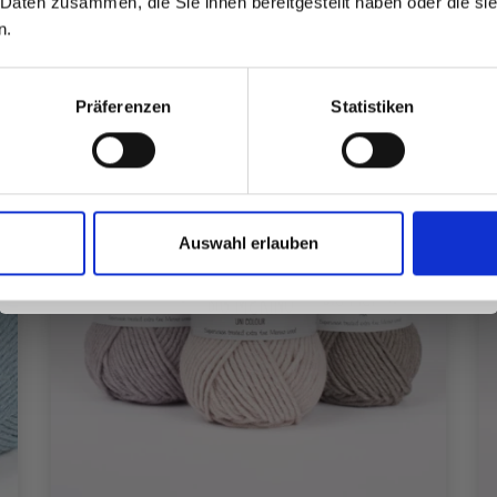
 Daten zusammen, die Sie ihnen bereitgestellt haben oder die s
inspirierenden Strickmustern und
n.
besonderen Angeboten!
Präferenzen
Statistiken
Ja, melde mich an!
Auswahl erlauben
Nein, danke