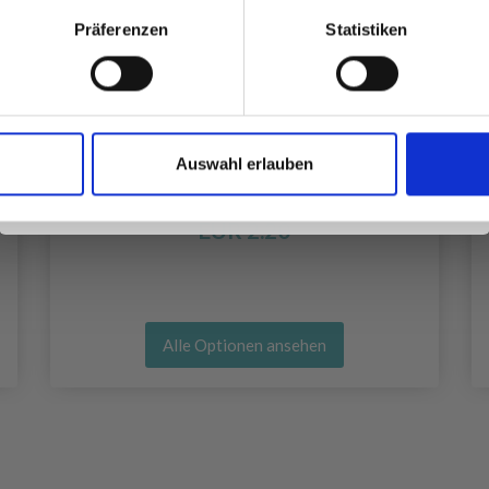
Präferenzen
Statistiken
Ja, melde mich an!
Auswahl erlauben
Nein, danke
DROPS KARISMA
EUR 2.20
Alle Optionen ansehen