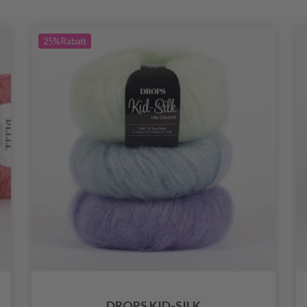
25%
Rabatt
DROPS KID-SILK