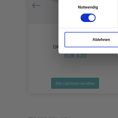
Einwilligungsauswahl
Notwendig
Ablehnen
M
DROPS BIG MERINO
EUR 3.20
Alle Optionen ansehen