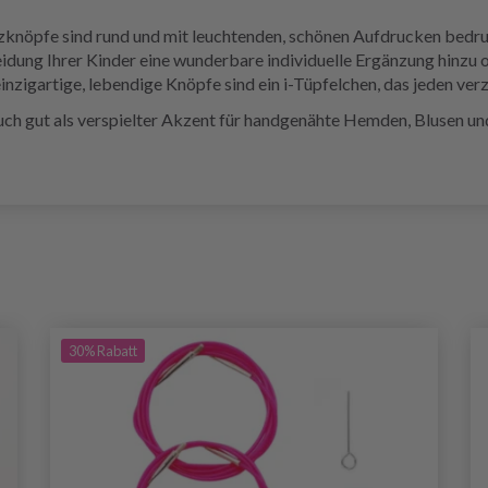
lzknöpfe sind rund und mit leuchtenden, schönen Aufdrucken bedru
leidung Ihrer Kinder eine wunderbare individuelle Ergänzung hinzu
zigartige, lebendige Knöpfe sind ein i-Tüpfelchen, das jeden verza
h gut als verspielter Akzent für handgenähte Hemden, Blusen und
30%
Rabatt