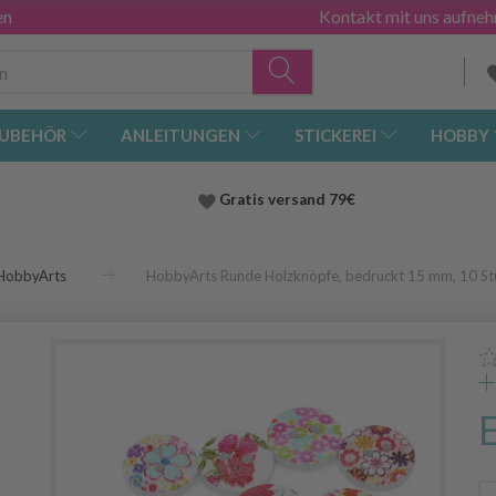
en
Kontakt mit uns aufne
UBEHÖR
ANLEITUNGEN
STICKEREI
HOBBY
Gratis versand
79€
HobbyArts
HobbyArts Runde Holzknöpfe, bedruckt 15 mm, 10 St