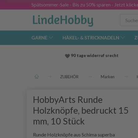
Spätsommer-Sale - Bis zu 50% sparen - Jetzt klick
GARNE
HÄKEL- & STRICKNADELN
Z
90 tage widerruf srecht
ZUBEHÖR
Marken
HobbyArts Runde
Holzknöpfe, bedruckt 15
mm, 10 Stück
Runde Holzknöpfe aus Schima superba