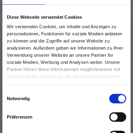
Diese Webseite verwendet Cookies
Wir verwenden Cookies, um Inhalte und Anzeigen zu
personalisieren, Funktionen für soziale Medien anbieten
zu können und die Zugriffe auf unsere Website zu
analysieren. Außerdem geben wir Informationen zu Ihrer
Verwendung unserer Website an unsere Partner für
LYKKE KABEL
soziale Medien, Werbung und Analysen weiter. Unsere
SWIVEL PINK (40–
Partner führen diese Informationen möglicherweise mit
Spare bis zu 50%
Y
LINDEHOBBY
150 CM)
weiteren Daten zusammen, die Sie ihnen bereitgestellt
MERINO BLISS 115
haben oder die sie im Rahmen Ihrer Nutzung der Dienste
EUR 3.20
EUR 4.55
EUR 5.90
gesammelt haben.
Werde ein Teil unserer Garn-Community
Einwilligungsauswahl
Angebot bis
und erhalte exklusiven Zugang zu
Notwendig
31/08/2026
inspirierenden Strickmustern und
besonderen Angeboten!
Präferenzen
Alle Optionen
Alle Optionen
ansehen
ansehen