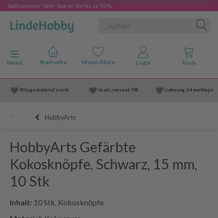
Spätsommer-Sale- Sparen Sie bis zu 50%
Anzeige ändern
Menü
90 tage widerruf srecht
Gratis versand
79€
Lieferung
2-4 werktage
HobbyArts
HobbyArts Gefärbte
Kokosknöpfe, Schwarz, 15 mm,
10 Stk
Inhalt:
10 Stk. Kokosknöpfe