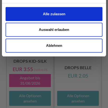
FÜR SIE EMPFOHLEN
Nein, danke
25%
Rabatt
Alle zulassen
Auswahl erlauben
Ablehnen
DROPS KID-SILK
DROPS BELLE
EUR 3.55
EUR 4.75
EUR 2.05
Angebot bis
31/08/2026
Alle Optionen
Alle Optionen
ansehen
ansehen