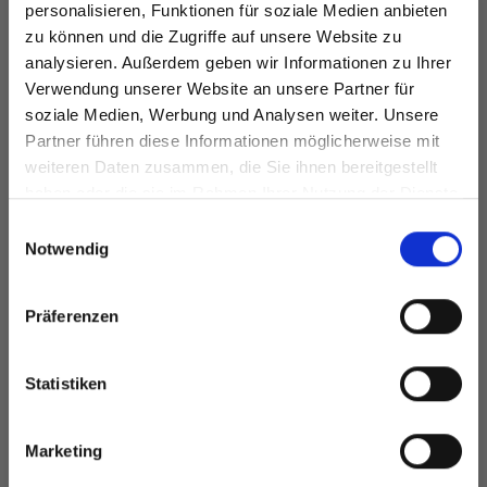
personalisieren, Funktionen für soziale Medien anbieten
zu können und die Zugriffe auf unsere Website zu
analysieren. Außerdem geben wir Informationen zu Ihrer
Verwendung unserer Website an unsere Partner für
SCHEEPJES CATONA
soziale Medien, Werbung und Analysen weiter. Unsere
FARBE PAKET - 109
Partner führen diese Informationen möglicherweise mit
Spare bis zu 50%
NGL X 10G
weiteren Daten zusammen, die Sie ihnen bereitgestellt
DROPS LOVES YOU 9
haben oder die sie im Rahmen Ihrer Nutzung der Dienste
EUR 78.99
EUR 0.90
gesammelt haben.
Werde ein Teil unserer Garn-Community
Einwilligungsauswahl
und erhalte exklusiven Zugang zu
Notwendig
inspirierenden Strickmustern und
besonderen Angeboten!
Präferenzen
Alle Optionen
In den Warenkorb
ansehen
Statistiken
Ja, melde mich an!
Marketing