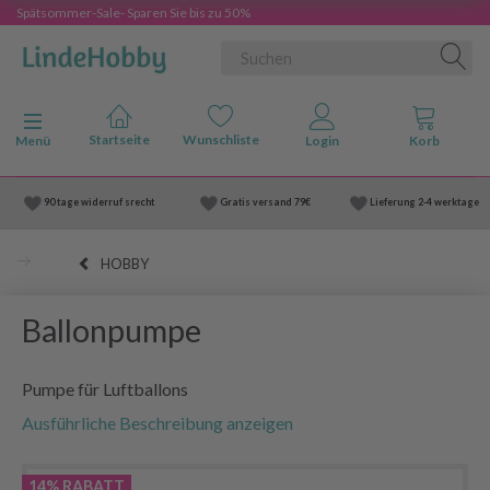
Spätsommer-Sale- Sparen Sie bis zu 50%
Anzeige ändern
Menü
90 tage widerruf srecht
Gratis versand
79€
Lieferung
2-4 werktage
HOBBY
Ballonpumpe
Pumpe für Luftballons
Ausführliche Beschreibung anzeigen
14% RABATT