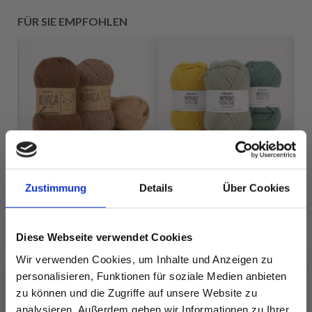
FÜR SIE EMPFOHLEN
Zustimmung
Details
Über Cookies
DROPS MERINO
DROPS ALPACA
EXTRA FINE
Diese Webseite verwendet Cookies
EUR 3.10
Preis ab
EUR 3.20
Wir verwenden Cookies, um Inhalte und Anzeigen zu
personalisieren, Funktionen für soziale Medien anbieten
zu können und die Zugriffe auf unsere Website zu
analysieren. Außerdem geben wir Informationen zu Ihrer