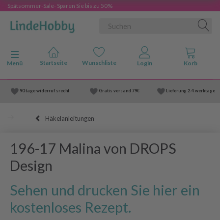
Spätsommer-Sale- Sparen Sie bis zu 50%
Anzeige ändern
Menü
90 tage widerruf srecht
Gratis versand
79€
Lieferung
2-4 werktage
Häkelanleitungen
196-17 Malina von DROPS
Design
Sehen und drucken Sie hier ein
kostenloses Rezept.