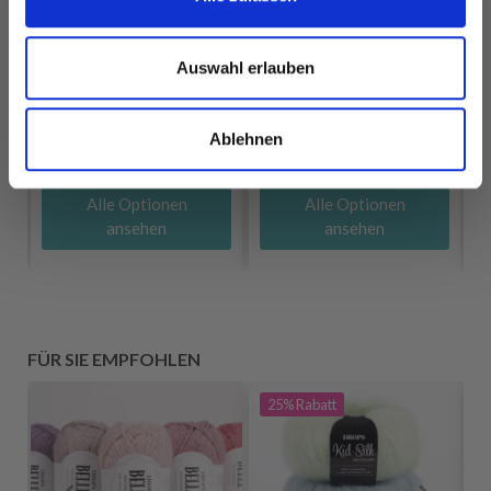
LINDEHOBBY
EUR 2.45
EUR 3.75
COTTON 8/4
Auswahl erlauben
Angebot bis
EUR 2.60
31/08/2026
Ablehnen
Alle Optionen
Alle Optionen
ansehen
ansehen
FÜR SIE EMPFOHLEN
25%
Rabatt