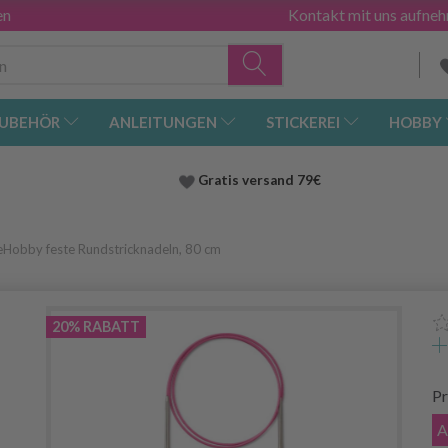
en
Kontakt mit uns aufne
UBEHÖR
ANLEITUNGEN
STICKEREI
HOBBY
Gratis versand
79€
eHobby feste Rundstricknadeln, 80 cm
20% RABATT
Pr
A