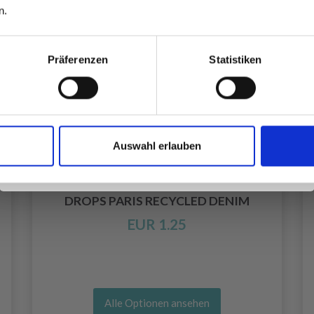
inspirierenden Strickmustern und
n.
besonderen Angeboten!
Präferenzen
Statistiken
Ja, melde mich an!
Auswahl erlauben
Nein, danke
DROPS PARIS RECYCLED DENIM
EUR 1.25
Alle Optionen ansehen