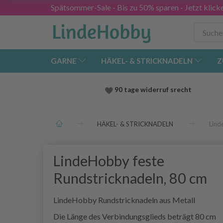
Spätsommer-Sale - Bis zu 50% sparen - Jetzt klick
GARNE
HÄKEL- & STRICKNADELN
Z
90 tage widerruf srecht
HÄKEL- & STRICKNADELN
Lind
LindeHobby feste
Rundstricknadeln, 80 cm
LindeHobby Rundstricknadeln aus Metall
Die Länge des Verbindungsglieds beträgt 80 cm