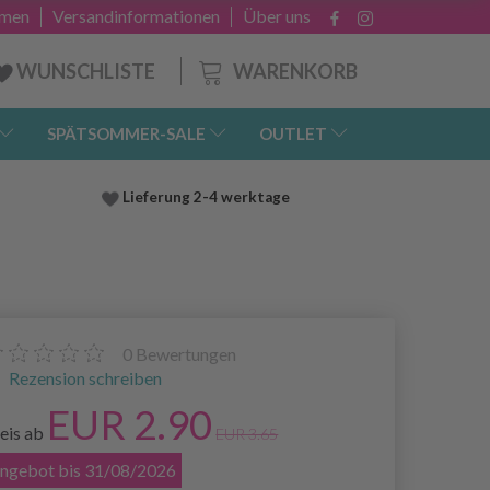
hmen
Versandinformationen
Über uns
WARENKORB
WUNSCHLISTE
SPÄTSOMMER-SALE
OUTLET
Lieferung
2-4 werktage
0
Bewertungen
Rezension schreiben
EUR 2.90
eis ab
EUR 3.65
ngebot bis 31/08/2026