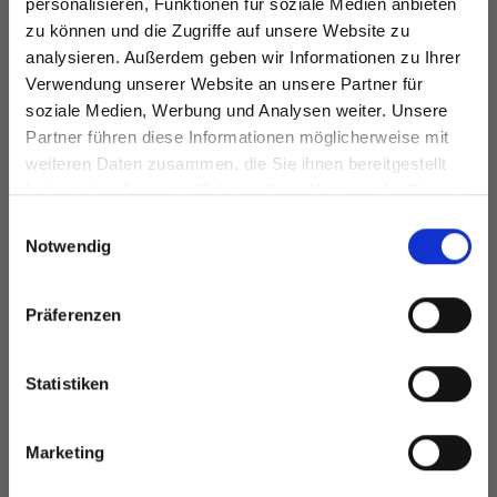
personalisieren, Funktionen für soziale Medien anbieten
EUR 7.90
Angebot bis
zu können und die Zugriffe auf unsere Website zu
31/08/2026
analysieren. Außerdem geben wir Informationen zu Ihrer
Verwendung unserer Website an unsere Partner für
soziale Medien, Werbung und Analysen weiter. Unsere
Partner führen diese Informationen möglicherweise mit
Spare bis zu 50%
Alle Optionen
Alle Optionen
weiteren Daten zusammen, die Sie ihnen bereitgestellt
ansehen
ansehen
haben oder die sie im Rahmen Ihrer Nutzung der Dienste
gesammelt haben.
Werde ein Teil unserer Garn-Community
Einwilligungsauswahl
und erhalte exklusiven Zugang zu
Notwendig
inspirierenden Strickmustern und
besonderen Angeboten!
Präferenzen
ANDERE HABEN SICH AUCH ANGESEHEN
Statistiken
Ja, melde mich an!
Marketing
Nein, danke