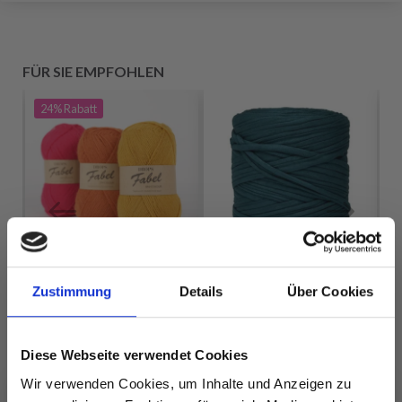
FÜR SIE EMPFOHLEN
24%
Rabatt
Zustimmung
Details
Über Cookies
DROPS FABEL UNI
ILE,
Diese Webseite verwendet Cookies
COLOUR
HOBBYARTS
Wir verwenden Cookies, um Inhalte und Anzeigen zu
FABRICO
EUR 1.75
0
EUR 2.30