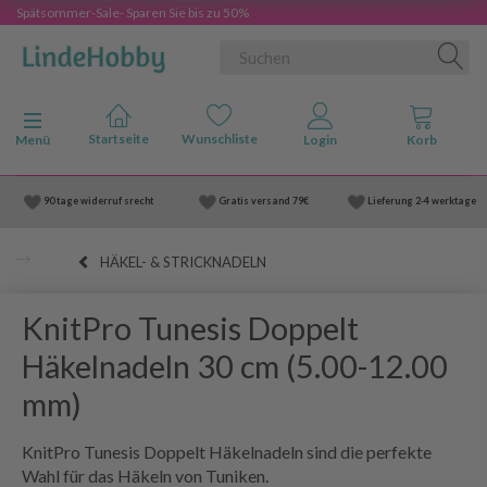
Spätsommer-Sale- Sparen Sie bis zu 50%
Anzeige ändern
Menü
90 tage widerruf srecht
Gratis versand
79€
Lieferung
2-4 werktage
HÄKEL- & STRICKNADELN
KnitPro Tunesis Doppelt
Häkelnadeln 30 cm (5.00-12.00
mm)
KnitPro Tunesis Doppelt Häkelnadeln sind die perfekte
Wahl für das Häkeln von Tuniken.