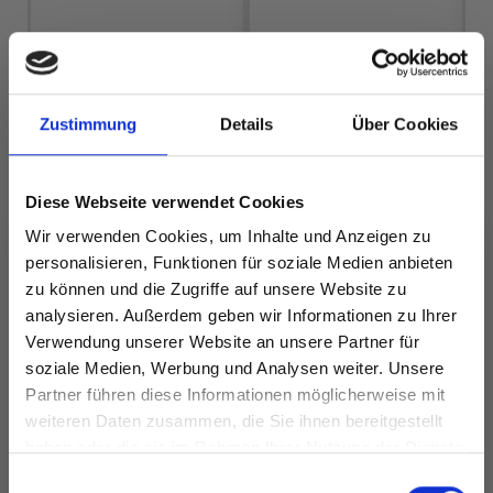
LINDEHOBBY
LINDEHOBBY
FUZZY CHENILLE
COTTON 8/4
Zustimmung
Details
Über Cookies
EUR 6.40
EUR 2.60
Diese Webseite verwendet Cookies
Alle Optionen
Alle Optionen
Wir verwenden Cookies, um Inhalte und Anzeigen zu
ansehen
ansehen
personalisieren, Funktionen für soziale Medien anbieten
zu können und die Zugriffe auf unsere Website zu
analysieren. Außerdem geben wir Informationen zu Ihrer
Verwendung unserer Website an unsere Partner für
soziale Medien, Werbung und Analysen weiter. Unsere
ANDERE HABEN SICH AUCH ANGESEHEN
Partner führen diese Informationen möglicherweise mit
Spare bis zu 50%
weiteren Daten zusammen, die Sie ihnen bereitgestellt
haben oder die sie im Rahmen Ihrer Nutzung der Dienste
gesammelt haben.
Werde ein Teil unserer Garn-Community
Einwilligungsauswahl