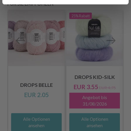
FÜR SIE EMPFOHLEN
25%
Rabatt
DROPS KID-SILK
DROPS BELLE
EUR 3.55
EUR 4.75
EUR 2.05
Angebot bis
31/08/2026
Alle Optionen
Alle Optionen
ansehen
ansehen