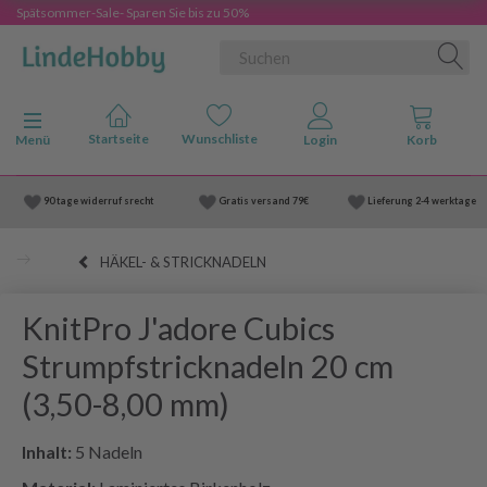
Spätsommer-Sale- Sparen Sie bis zu 50%
Anzeige ändern
Menü
90 tage widerruf srecht
Gratis versand
79€
Lieferung
2-4 werktage
HÄKEL- & STRICKNADELN
KnitPro J'adore Cubics
Strumpfstricknadeln 20 cm
(3,50-8,00 mm)
Inhalt:
5 Nadeln