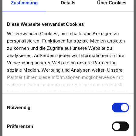
Zustimmung
Details
Über Cookies
Diese Webseite verwendet Cookies
Wir verwenden Cookies, um Inhalte und Anzeigen zu
personalisieren, Funktionen für soziale Medien anbieten
zu können und die Zugriffe auf unsere Website zu
analysieren. Außerdem geben wir Informationen zu Ihrer
Verwendung unserer Website an unsere Partner für
soziale Medien, Werbung und Analysen weiter. Unsere
Partner führen diese Informationen möglicherweise mit
Spare bis zu 50%
I
DROPS MERINO
DROPS ALPACA
weiteren Daten zusammen, die Sie ihnen bereitgestellt
EXTRA FINE
haben oder die sie im Rahmen Ihrer Nutzung der Dienste
EUR 3.10
Preis ab
EUR 3.20
gesammelt haben.
Werde ein Teil unserer Garn-Community
Einwilligungsauswahl
und erhalte exklusiven Zugang zu
Notwendig
inspirierenden Strickmustern und
besonderen Angeboten!
Alle Optionen
Alle Optionen
Präferenzen
ansehen
ansehen