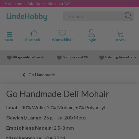
Spätsommer-Sale- Sparen Sie bis zu 50%
Anzeige ändern
Menü
90 tage widerruf srecht
Gratis versand
79€
Lieferung
2-4 werktage
Go Handmade
Go Handmade Deli Mohair
Inhalt:
40% Wolle, 10% Mohair, 50% Polyacryl
Gewicht/Länge:
25 g = ca. 200 Meter
Empfohlene Nadeln:
2.5-3 mm
Maschenprobe:
10 = 22 M