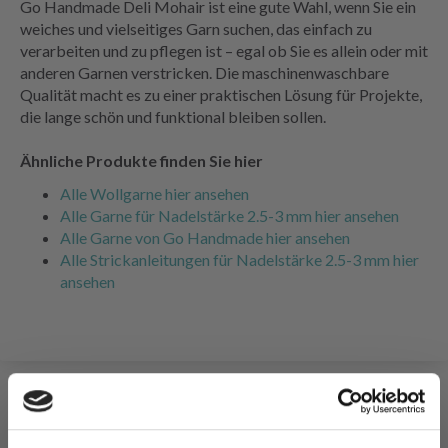
Go Handmade Deli Mohair ist eine gute Wahl, wenn Sie ein
weiches und vielseitiges Garn suchen, das einfach zu
verarbeiten und zu pflegen ist – egal ob Sie es allein oder mit
anderen Garnen verstricken. Die maschinenwaschbare
Qualität macht es zu einer praktischen Lösung für Projekte,
die lange schön und funktional bleiben sollen.
Ähnliche Produkte finden Sie hier
Alle Wollgarne hier ansehen
Alle Garne für Nadelstärke 2.5-3 mm hier ansehen
Alle Garne von Go Handmade hier ansehen
Alle Strickanleitungen für Nadelstärke 2.5-3 mm hier
ansehen
FÜR SIE EMPFOHLEN