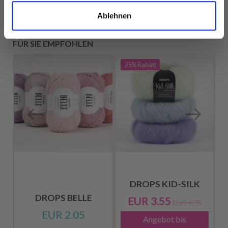
Ablehnen
FÜR SIE EMPFOHLEN
25%
Rabatt
DROPS KID-SILK
DROPS BELLE
EUR 3.55
EUR 4.75
EUR 2.05
Angebot bis