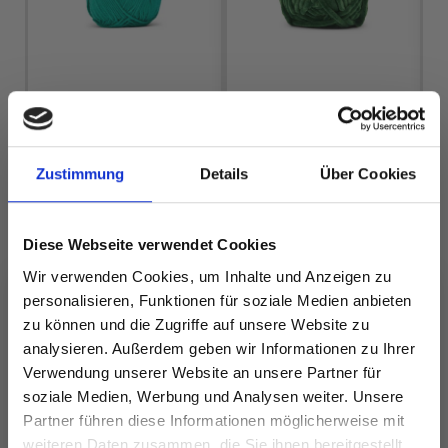
LINDEHOBBY
LINDEHOBBY
COTTON 8/4
FUZZY CHENILLE
EUR 2.60
EUR 6.40
Zustimmung
Details
Über Cookies
Diese Webseite verwendet Cookies
Wir verwenden Cookies, um Inhalte und Anzeigen zu
Alle Optionen
Alle Optionen
ansehen
ansehen
personalisieren, Funktionen für soziale Medien anbieten
zu können und die Zugriffe auf unsere Website zu
analysieren. Außerdem geben wir Informationen zu Ihrer
Verwendung unserer Website an unsere Partner für
soziale Medien, Werbung und Analysen weiter. Unsere
ANDERE HABEN SICH AUCH ANGESEHEN
Partner führen diese Informationen möglicherweise mit
Spare bis zu 50%
weiteren Daten zusammen, die Sie ihnen bereitgestellt