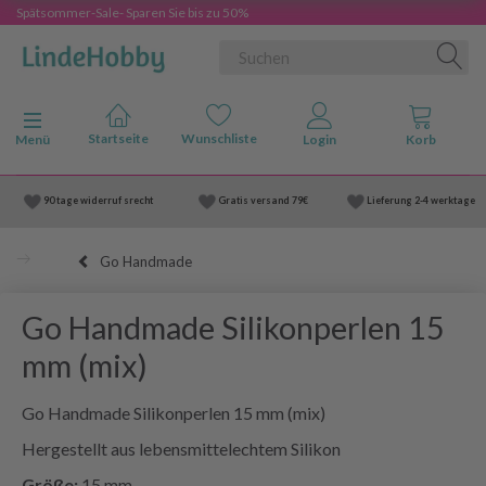
Spätsommer-Sale- Sparen Sie bis zu 50%
Anzeige ändern
Menü
90 tage widerruf srecht
Gratis versand
79€
Lieferung
2-4 werktage
Go Handmade
Go Handmade Silikonperlen 15
mm (mix)
Go Handmade Silikonperlen 15 mm (mix)
Hergestellt aus lebensmittelechtem Silikon
Größe:
15 mm