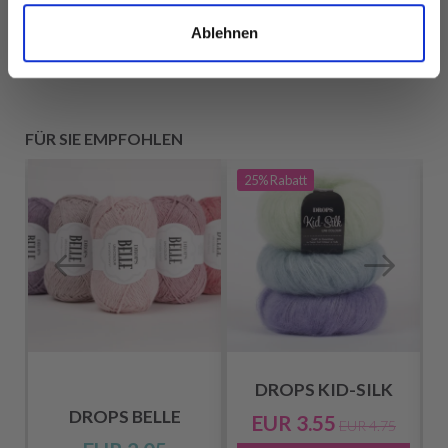
ansehen
ansehen
Ablehnen
FÜR SIE EMPFOHLEN
25%
Rabatt
DROPS KID-SILK
DROPS BELLE
EUR 3.55
EUR 4.75