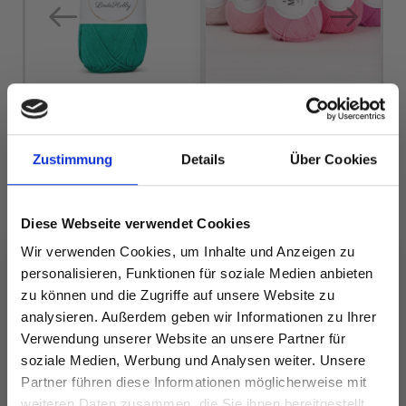
M
LINDEHOBBY
Zustimmung
Details
Über Cookies
DROPS MAGIC
COTTON 8/4
EUR 1.20
EUR 2.60
Diese Webseite verwendet Cookies
Wir verwenden Cookies, um Inhalte und Anzeigen zu
personalisieren, Funktionen für soziale Medien anbieten
zu können und die Zugriffe auf unsere Website zu
Alle Optionen
Alle Optionen
analysieren. Außerdem geben wir Informationen zu Ihrer
ansehen
ansehen
Verwendung unserer Website an unsere Partner für
soziale Medien, Werbung und Analysen weiter. Unsere
Partner führen diese Informationen möglicherweise mit
Spare bis zu 50%
weiteren Daten zusammen, die Sie ihnen bereitgestellt