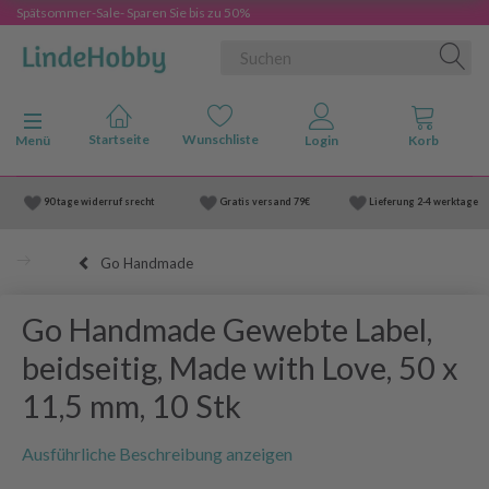
Spätsommer-Sale- Sparen Sie bis zu 50%
Anzeige ändern
Menü
90 tage widerruf srecht
Gratis versand
79€
Lieferung
2-4 werktage
Go Handmade
Go Handmade Gewebte Label,
beidseitig, Made with Love, 50 x
11,5 mm, 10 Stk
Ausführliche Beschreibung anzeigen