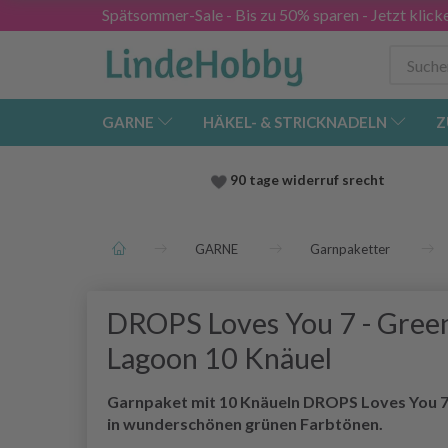
Spätsommer-Sale - Bis zu 50% sparen - Jetzt klick
GARNE
HÄKEL- & STRICKNADELN
Z
90 tage widerruf srecht
GARNE
Garnpaketter
DROPS Loves You 7 - Gree
Lagoon 10 Knäuel
Garnpaket mit 10 Knäueln DROPS Loves You 
in wunderschönen grünen Farbtönen.