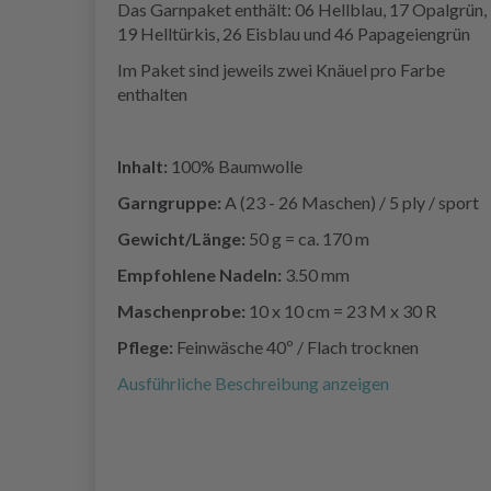
Das Garnpaket enthält: 06 Hellblau, 17 Opalgrün,
19 Helltürkis, 26 Eisblau und 46 Papageiengrün
Im Paket sind jeweils zwei Knäuel pro Farbe
enthalten
Inhalt:
100% Baumwolle
Garngruppe:
A (23 - 26 Maschen) / 5 ply / sport
Gewicht/Länge:
50 g = ca. 170 m
Empfohlene Nadeln:
3.50 mm
Maschenprobe:
10 x 10 cm = 23 M x 30 R
Pflege:
Feinwäsche 40º / Flach trocknen
Ausführliche Beschreibung anzeigen