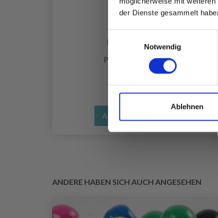
möglicherweise mit weiteren
der Dienste gesammelt habe
 YARN
Einwilligungsauswahl
DROPS ALPACA
Notwendig
EUR 3.10
Preis ab
Ablehnen
Alle Optionen ansehen
ANDERE HABEN SICH AUCH ANGESEHEN