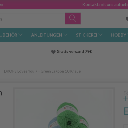
en
Kontakt mit uns aufne
UBEHÖR
ANLEITUNGEN
STICKEREI
HOBBY
Gratis versand
79€
DROPS Loves You 7 - Green Lagoon 10 Knäuel
n
7