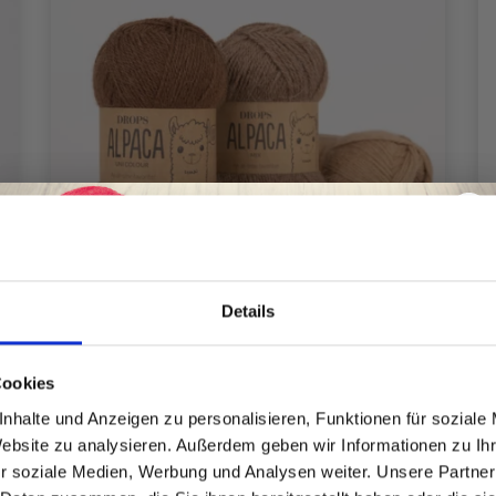
Details
Spare bis zu 50%
Cookies
nhalte und Anzeigen zu personalisieren, Funktionen für soziale
Website zu analysieren. Außerdem geben wir Informationen zu I
Werde ein Teil unserer Garn-Community
DROPS ALPACA
r soziale Medien, Werbung und Analysen weiter. Unsere Partner
und erhalte exklusiven Zugang zu
EUR 3.10