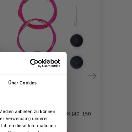
Über Cookies
 Medien anbieten zu können
LYKKE KABEL SWIVEL PINK (40–150
hrer Verwendung unserer
CM)
 führen diese Informationen
EUR 3.20
EUR 4.55