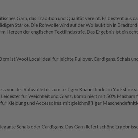
itisches Garn, das Tradition und Qualität vereint. Es besteht aus 
digen Stärke. Die Rohwolle wird auf der Wollauktion in Bradford g
 Herzen der englischen Textilindustrie. Das Ergebnis ist ein ech
 ist Wool Local ideal für leichte Pullover, Cardigans, Schals und
s von der Rohwolle bis zum fertigen Knäuel findet in Yorkshire sta
eicester für Weichheit und Glanz, kombiniert mit 50% Masham fü
 für Kleidung und Accessoires, mit gleichmäßiger Maschendefiniti
elegante Schals oder Cardigans. Das Garn liefert schöne Ergebnis