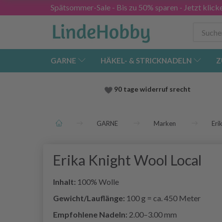
Spätsommer-Sale - Bis zu 50% sparen - Jetzt klick
GARNE
HÄKEL- & STRICKNADELN
Z
90 tage widerruf srecht
GARNE
Marken
Eri
Erika Knight Wool Local
Inhalt:
100% Wolle
Gewicht/Lauflänge:
100 g = ca. 450 Meter
Empfohlene Nadeln:
2.00–3.00 mm