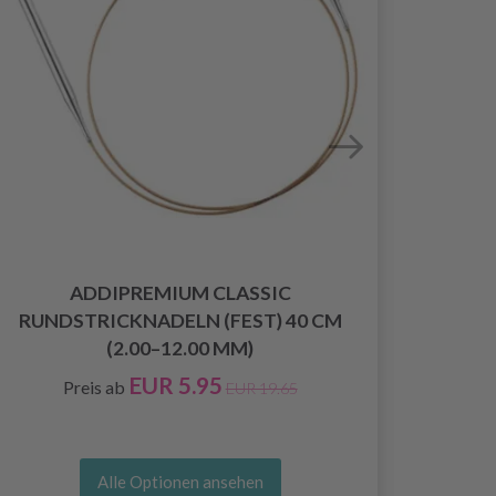
HOBB
ADDIPREMIUM CLASSIC
RUNDSTRICKNADELN (FEST) 40 CM
(2.00–12.00 MM)
EUR 5.95
Preis ab
EUR 19.65
Alle Optionen ansehen