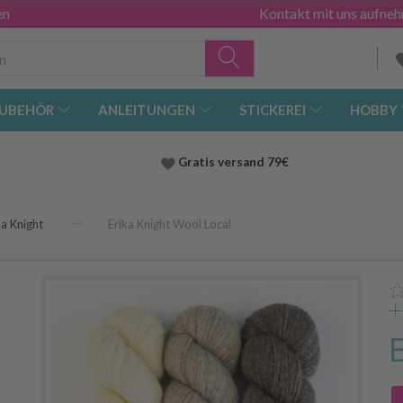
en
Kontakt mit uns aufne
UBEHÖR
ANLEITUNGEN
STICKEREI
HOBBY
Gratis versand
79€
ka Knight
Erika Knight Wool Local