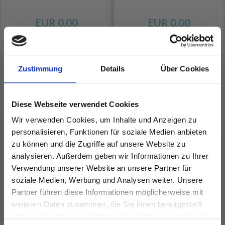
EUR 0.00
EUR 0.00
Zustimmung
Details
Über Cookies
Diese Webseite verwendet Cookies
Wir verwenden Cookies, um Inhalte und Anzeigen zu
personalisieren, Funktionen für soziale Medien anbieten
zu können und die Zugriffe auf unsere Website zu
analysieren. Außerdem geben wir Informationen zu Ihrer
Verwendung unserer Website an unsere Partner für
DSA61-05 KAYRA-
soziale Medien, Werbung und Analysen weiter. Unsere
COLA-MANTEL
Partner führen diese Informationen möglicherweise mit
Spare bis zu 50%
weiteren Daten zusammen, die Sie ihnen bereitgestellt
EUR 0.00
haben oder die sie im Rahmen Ihrer Nutzung der Dienste