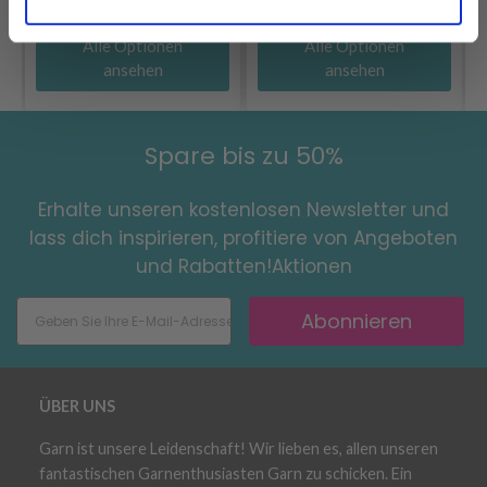
Alle Optionen
Alle Optionen
ansehen
ansehen
Spare bis zu 50%
Erhalte unseren kostenlosen Newsletter und
lass dich inspirieren, profitiere von Angeboten
und Rabatten!Aktionen
Abonnieren
ÜBER UNS
Garn ist unsere Leidenschaft! Wir lieben es, allen unseren
fantastischen Garnenthusiasten Garn zu schicken. Ein