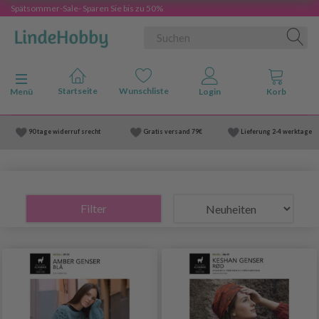
Spätsommer-Sale- Sparen Sie bis zu 50%
Anzeige ändern
Menü
90 tage widerruf srecht
Gratis versand
79€
Lieferung
2-4 werktage
Filter