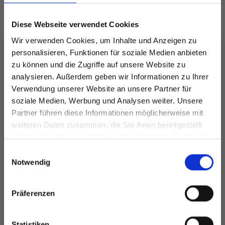
Diese Webseite verwendet Cookies
Wir verwenden Cookies, um Inhalte und Anzeigen zu
personalisieren, Funktionen für soziale Medien anbieten
zu können und die Zugriffe auf unsere Website zu
analysieren. Außerdem geben wir Informationen zu Ihrer
Verwendung unserer Website an unsere Partner für
DROPS MERINO
LINDEHOBBY
soziale Medien, Werbung und Analysen weiter. Unsere
EXTRA FINE
COTTON 8/4
Partner führen diese Informationen möglicherweise mit
Spare bis zu 50%
weiteren Daten zusammen, die Sie ihnen bereitgestellt
EUR 3.20
EUR 2.60
haben oder die sie im Rahmen Ihrer Nutzung der Dienste
gesammelt haben.
Werde ein Teil unserer Garn-Community
Einwilligungsauswahl
und erhalte exklusiven Zugang zu
Notwendig
inspirierenden Strickmustern und
Alle Optionen
Alle Optionen
besonderen Angeboten!
ansehen
ansehen
Präferenzen
Statistiken