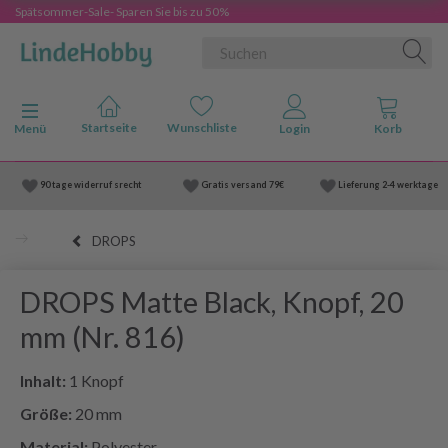
Spätsommer-Sale- Sparen Sie bis zu 50%
Anzeige ändern
Menü
90 tage widerruf srecht
Gratis versand
79€
Lieferung
2-4 werktage
DROPS
DROPS Matte Black, Knopf, 20
mm (Nr. 816)
Inhalt:
1 Knopf
Größe:
20 mm
Material:
Polyester