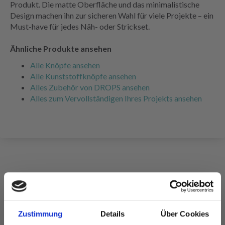
Produkt. Die matte Oberfläche und das minimalistische
Design machen ihn zur sicheren Wahl für viele Projekte – ein
Must-have für jedes Näh- oder Strickset.
Ähnliche Produkte ansehen
Alle Knöpfe ansehen
Alle Kunststoffknöpfe ansehen
Alles Zubehör von DROPS ansehen
Alles zum Vervollständigen Ihres Projekts ansehen
FÜR SIE EMPFOHLEN
Zustimmung
Details
Über Cookies