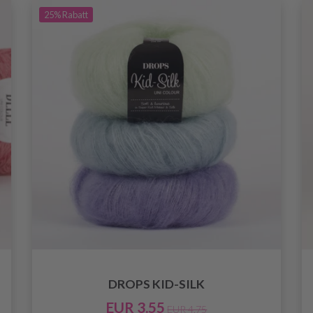
25%
Rabatt
DROPS KID-SILK
EUR 3.55
EUR 4.75