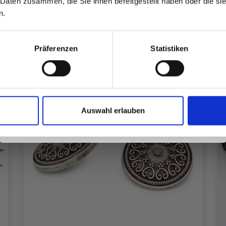
 Daten zusammen, die Sie ihnen bereitgestellt haben oder die s
inspirierenden Strickmustern und
n.
besonderen Angeboten!
Präferenzen
Statistiken
Ja, melde mich an!
Auswahl erlauben
Nein, danke