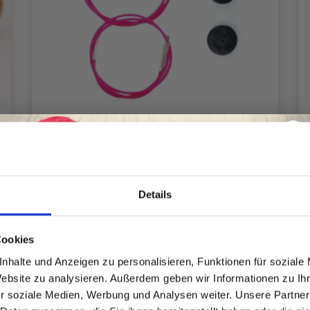
LYKKE KABEL SWIVEL PINK (40–150
CM)
Details
EUR 3.20
EUR 4.55
Angebot bis
31/08/2026
Spare bis zu 50%
Cookies
nhalte und Anzeigen zu personalisieren, Funktionen für soziale
Website zu analysieren. Außerdem geben wir Informationen zu I
Werde ein Teil unserer Garn-Community
Alle Optionen ansehen
r soziale Medien, Werbung und Analysen weiter. Unsere Partner
und erhalte exklusiven Zugang zu