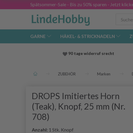
Spätsommer-Sale - Bis zu 50% sparen - Jetzt klick
GARNE
HÄKEL- & STRICKNADELN
Z
90 tage widerruf srecht
ZUBEHÖR
Marken
DROPS Imitiertes Horn
(Teak), Knopf, 25 mm (Nr.
708)
Anzahl:
1 Stk. Knopf