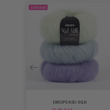
25%
Rabatt
DROPS KID-SILK
O