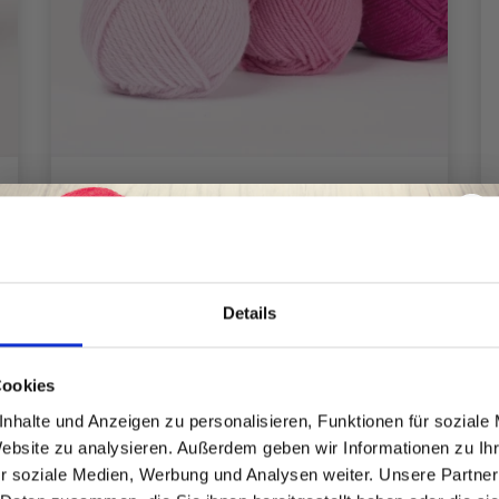
DROPS KARISMA
EUR 2.20
Details
Spare bis zu 50%
Cookies
nhalte und Anzeigen zu personalisieren, Funktionen für soziale
Alle Optionen ansehen
Website zu analysieren. Außerdem geben wir Informationen zu I
Werde ein Teil unserer Garn-Community
r soziale Medien, Werbung und Analysen weiter. Unsere Partner
und erhalte exklusiven Zugang zu