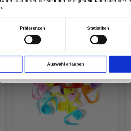
 Daten zusammen, die Sie ihnen bereitgestellt haben oder die s
inspirierenden Strickmustern und
n.
besonderen Angeboten!
Präferenzen
Statistiken
40%
Rabatt
Ja, melde mich an!
Auswahl erlauben
Nein, danke