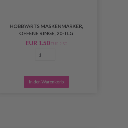
HOBBYARTS MASKENMARKER,
YARN
OFFENE RINGE, 20-TLG
EUR 1.50
EUR 2.50
In den Warenkorb