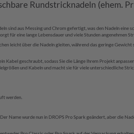
hbare Rundstricknadeln (ehem. Pro
n sind aus Messing und Chrom gefertigt, was den Nadeln eine sch
 sorgt für eine lange Lebensdauer und viele Stunden angenehmen Str
schen leicht über die Nadeln gleiten, während das geringe Gewich
in Kabel geschraubt, sodass Sie die Länge Ihrem Projekt anpasse
größen und Kabeln und macht sie für viele unterschiedliche Stri
uft werden.
 Der Name wurde nun in DROPS Pro Spark geändert, aber die Nade
entweder Pro Classic oder Pro Spark auf der Verpackung erhalten