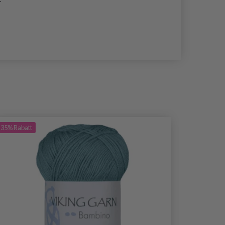
35%
Rabatt