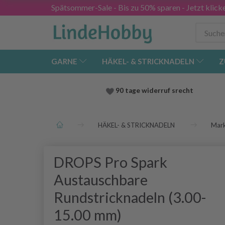
Spätsommer-Sale - Bis zu 50% sparen - Jetzt klick
GARNE
HÄKEL- & STRICKNADELN
Z
90 tage widerruf srecht
HÄKEL- & STRICKNADELN
Mar
DROPS Pro Spark
Austauschbare
Rundstricknadeln (3.00-
15.00 mm)