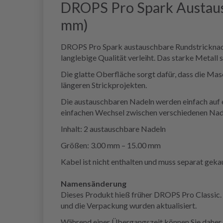
DROPS Pro Spark Austausc
mm)
DROPS Pro Spark austauschbare Rundstricknadel
langlebige Qualität verleiht. Das starke Metall
Die glatte Oberfläche sorgt dafür, dass die Ma
längeren Strickprojekten.
Die austauschbaren Nadeln werden einfach auf e
einfachen Wechsel zwischen verschiedenen Nadel
Inhalt: 2 austauschbare Nadeln
Größen: 3.00 mm – 15.00 mm
Kabel ist nicht enthalten und muss separat geka
Namensänderung
Dieses Produkt hieß früher DROPS Pro Classic.
und die Verpackung wurden aktualisiert.
Während einer Übergangszeit können Sie daher 