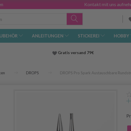
en
Kontakt mit uns aufne
UBEHÖR
ANLEITUNGEN
STICKEREI
HOBBY
Gratis versand
79€
ken
DROPS
DROPS Pro Spark Austauschbare Rundstr
Pr