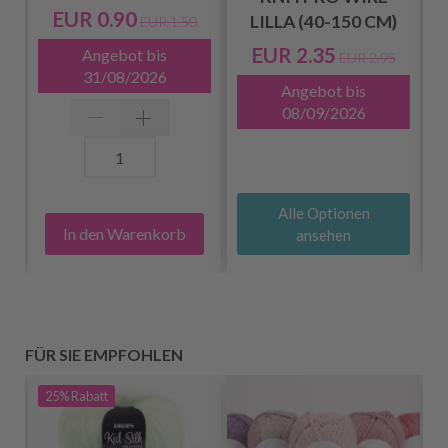
EUR 0.90
LILLA (40-150 CM)
EUR 1.50
EUR 2.35
Angebot bis
EUR 2.95
R
31/08/2026
Angebot bis
08/09/2026
Alle Optionen
In den Warenkorb
ansehen
FÜR SIE EMPFOHLEN
25%
Rabatt