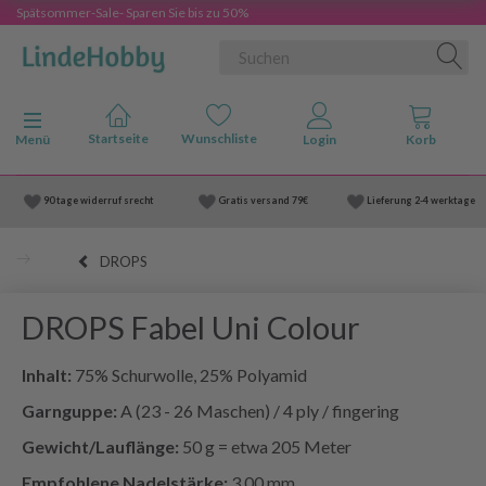
Spätsommer-Sale- Sparen Sie bis zu 50%
Anzeige ändern
Menü
90 tage widerruf srecht
Gratis versand
79€
Lieferung
2-4 werktage
DROPS
DROPS Fabel Uni Colour
Inhalt:
75% Schurwolle, 25% Polyamid
Garnguppe:
A (23 - 26 Maschen) / 4 ply / fingering
Gewicht/Lauflänge:
50 g = etwa 205 Meter
Empfohlene Nadelstärke:
3.00 mm