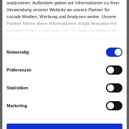
analysieren. Außerdem geben wir Informationen zu Ihrer
Verwendung unserer Website an unsere Partner für
soziale Medien, Werbung und Analysen weiter. Unsere
Partner führen diese Informationen möglicherweise mit
Spare bis zu 50%
weiteren Daten zusammen, die Sie ihnen bereitgestellt
haben oder die sie im Rahmen Ihrer Nutzung der Dienste
gesammelt haben.
Werde ein Teil unserer Garn-Community
Einwilligungsauswahl
und erhalte exklusiven Zugang zu
Notwendig
inspirierenden Strickmustern und
besonderen Angeboten!
Präferenzen
ILE,
DROPS COTTON
DROPS MERINO
Statistiken
MERINO
EXTRA FINE
0
Ja, melde mich an!
EUR 3.20
EUR 3.20
Marketing
Nein, danke