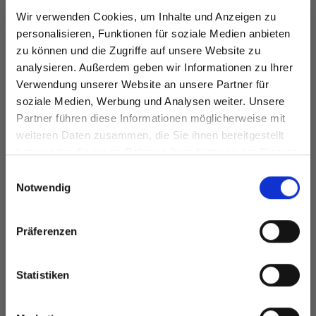
259-4 Violet Reverie
Wir verwenden Cookies, um Inhalte und Anzeigen zu
Cardigan by DROPS Design
personalisieren, Funktionen für soziale Medien anbieten
zu können und die Zugriffe auf unsere Website zu
DROPS 259-4
analysieren. Außerdem geben wir Informationen zu Ihrer
#violetreveriecardigan
Verwendung unserer Website an unsere Partner für
DROPS Design: Modell ks-243
soziale Medien, Werbung und Analysen weiter. Unsere
Garngruppe
A + A oder C
Partner führen diese Informationen möglicherweise mit
Spare bis zu 50%
-------------------------------------------------------
weiteren Daten zusammen, die Sie ihnen bereitgestellt
haben oder die sie im Rahmen Ihrer Nutzung der Dienste
GRÖSSE:
gesammelt haben.
Werde ein Teil unserer Garn-Community
Einwilligungsauswahl
XS - S - M - L - XL - XXL (siehe
Maße
in der
Maßskizze
)
und erhalte exklusiven Zugang zu
Notwendig
inspirierenden Strickmustern und
GARN:
besonderen Angeboten!
DROPS KID-SILK von Garnstudio (gehört zur
Präferenzen
Garngruppe A)
125-150-150-175-200-200 g Farbe 11, lila
Statistiken
KNÖPFE:
DROPS KNOPF Nr. 715: 3-4-4-4-4-4 Stk.
Ja, melde mich an!