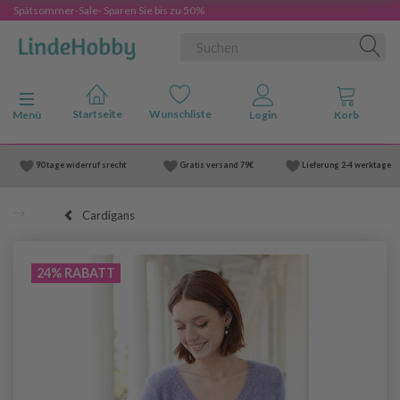
Spätsommer-Sale- Sparen Sie bis zu 50%
Anzeige ändern
Menü
90 tage widerruf srecht
Gratis versand
79€
Lieferung
2-4 werktage
Cardigans
24% RABATT