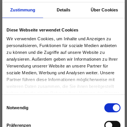
Aus dem Set entfernen
Zustimmung
Details
Über Cookies
Alles in den Warenkorb legen
Diese Webseite verwendet Cookies
Wir verwenden Cookies, um Inhalte und Anzeigen zu
personalisieren, Funktionen für soziale Medien anbieten
257-3 Almond Butter
zu können und die Zugriffe auf unsere Website zu
analysieren. Außerdem geben wir Informationen zu Ihrer
Cardigan by DROPS Design
Verwendung unserer Website an unsere Partner für
soziale Medien, Werbung und Analysen weiter. Unsere
DROPS 257-3
Partner führen diese Informationen möglicherweise mit
Spare bis zu 50%
#almondbuttercardigan
weiteren Daten zusammen, die Sie ihnen bereitgestellt
DROPS Design: Modell ab-165
haben oder die sie im Rahmen Ihrer Nutzung der Dienste
Garngruppe
C + A oder D
gesammelt haben.
Werde ein Teil unserer Garn-Community
Einwilligungsauswahl
-------------------------------------------------------
und erhalte exklusiven Zugang zu
Notwendig
inspirierenden Strickmustern und
GRÖSSE:
besonderen Angeboten!
S - M - L - XL - XXL - XXXL (siehe
Maße
in
Präferenzen