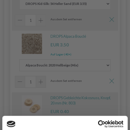
Aus dem Set entfernen
DROPS Alpaca Bouclé
EUR 3.50
Auf Lager (40+)
Aus dem Set entfernen
DROPS Gebleichte Kokosnuss, Knopf,
20 mm (Nr. 803)
EUR 0.40
Auf Lager (40+)