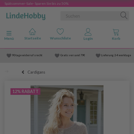
Spätsommer-Sale- Sparen Sie bis zu 50%
Anzeige ändern
Menü
90 tage widerruf srecht
Gratis versand
79€
Lieferung
2-4 werktage
Cardigans
12% RABATT