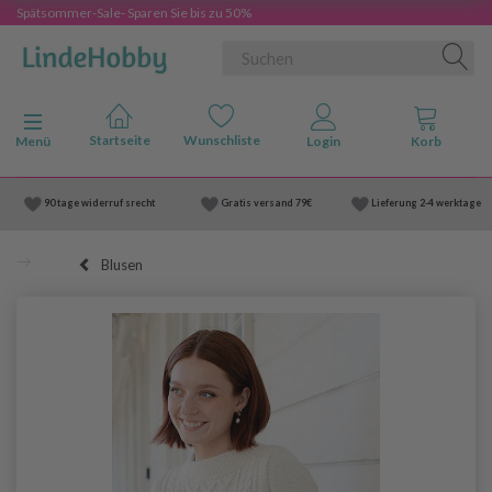
Spätsommer-Sale- Sparen Sie bis zu 50%
Anzeige ändern
Menü
90 tage widerruf srecht
Gratis versand
79€
Lieferung
2-4 werktage
Blusen