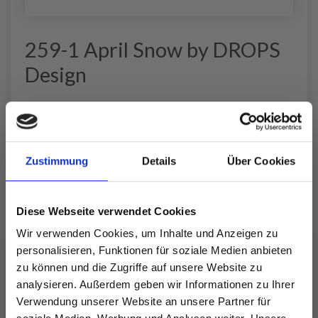
259-1 April Snow by DROPS
Design
DROPS 259-1
DROPS Design: Modell da-038
Garngruppe
B
-------------------------------------------------------
Zustimmung
Details
Über Cookies
GRÖSSE:
S - M - L - XL - XXL - XXXL (siehe
Maße
in
Diese Webseite verwendet Cookies
der
Maßskizze
!)
Wir verwenden Cookies, um Inhalte und Anzeigen zu
GARN:
personalisieren, Funktionen für soziale Medien anbieten
DROPS DAISY von Garnstudio (gehört zur Garngruppe
zu können und die Zugriffe auf unsere Website zu
B)
analysieren. Außerdem geben wir Informationen zu Ihrer
400-450-500-550-600-650 g Farbe 01, natur
Verwendung unserer Website an unsere Partner für