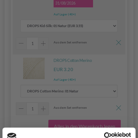
31/08/2026
Auf Lager (40+)
Aus dem Set entfernen
DROPS Cotton Merino
EUR 3.20
Auf Lager (40+)
Aus dem Set entfernen
Alles in den Warenkorb legen