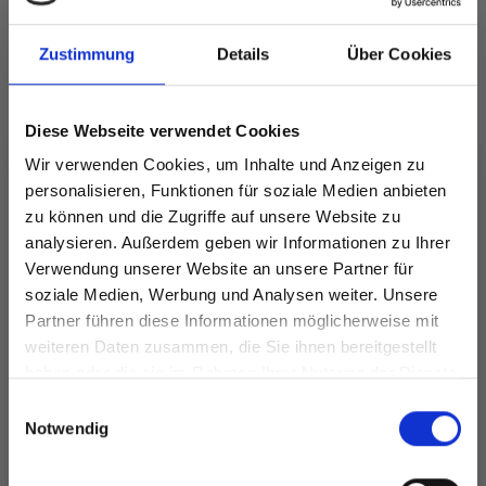
Zustimmung
Details
Über Cookies
239-1 Tip of the Iceberg by
DROPS Design
Diese Webseite verwendet Cookies
Wir verwenden Cookies, um Inhalte und Anzeigen zu
DROPS 239-1
DROPS Design: Modell cm-146
personalisieren, Funktionen für soziale Medien anbieten
Garngruppe B + A
zu können und die Zugriffe auf unsere Website zu
-------------------------------------------------------
analysieren. Außerdem geben wir Informationen zu Ihrer
Verwendung unserer Website an unsere Partner für
GRÖSSE:
soziale Medien, Werbung und Analysen weiter. Unsere
S - M - L - XL - XXL - XXXL (siehe Maße in der
Partner führen diese Informationen möglicherweise mit
Spare bis zu 50%
Maßskizze!)
weiteren Daten zusammen, die Sie ihnen bereitgestellt
haben oder die sie im Rahmen Ihrer Nutzung der Dienste
GARN:
gesammelt haben.
Werde ein Teil unserer Garn-Community
DROPS COTTON MERINO von Garnstudio (gehört
Einwilligungsauswahl
und erhalte exklusiven Zugang zu
Notwendig
zur Garngruppe B)
450-500-550-600-650-700 g Farbe 01, natur
inspirierenden Strickmustern und
Sowie:
besonderen Angeboten!