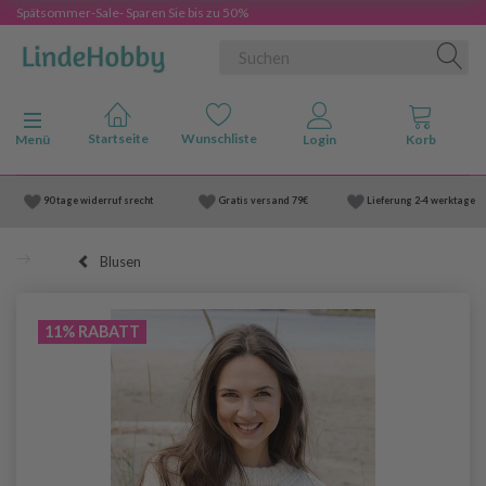
Spätsommer-Sale- Sparen Sie bis zu 50%
Anzeige ändern
Menü
90 tage widerruf srecht
Gratis versand
79€
Lieferung
2-4 werktage
Blusen
11% RABATT