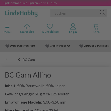
Spätsommer-Sale- Sparen Sie bis zu 50%
Anzeige ändern
Menü
90 tage widerruf srecht
Gratis versand
79€
Lieferung
2-4 werktage
BC Garn
BC Garn Allino
Inhalt
: 50% Baumwolle, 50% Leinen
Gewicht/Länge
: 50 g = ca 125 Meter
Empfohlene Nadeln
: 3.00-3.50 mm
Maschenprobe
: 10 cm = 22 M