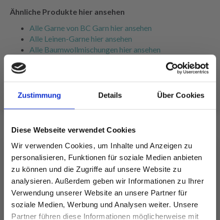
Ähnliche Produkte hier ansehen
Alle Garne von BC Garn hier ansehen
Alle Leinen-Garne hier ansehen
Alle Baumwollmischungen hier ansehen
Alle Strickmuster für Nadelstärke 3.00-3.50 mm hier
ansehen
Zustimmung
Details
Über Cookies
Diese Webseite verwendet Cookies
Wir verwenden Cookies, um Inhalte und Anzeigen zu
FÜR SIE EMPFOHLEN
personalisieren, Funktionen für soziale Medien anbieten
zu können und die Zugriffe auf unsere Website zu
analysieren. Außerdem geben wir Informationen zu Ihrer
Verwendung unserer Website an unsere Partner für
soziale Medien, Werbung und Analysen weiter. Unsere
Partner führen diese Informationen möglicherweise mit