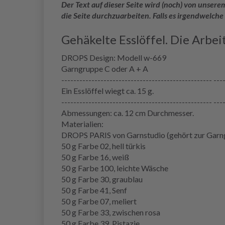
Der Text auf dieser Seite wird (noch) von unse
die Seite durchzuarbeiten. Falls es irgendwelche
Gehäkelte Esslöffel. Die Arbei
DROPS Design: Modell w-669
Garngruppe C oder A + A
-------------------------------------------------- ---
Ein Esslöffel wiegt ca. 15 g.
-------------------------------------------------- ---
Abmessungen: ca. 12 cm Durchmesser.
Materialien:
DROPS PARIS von Garnstudio (gehört zur Garn
50 g Farbe 02, hell türkis
50 g Farbe 16, weiß
50 g Farbe 100, leichte Wäsche
50 g Farbe 30, graublau
50 g Farbe 41, Senf
50 g Farbe 07, meliert
50 g Farbe 33, zwischen rosa
50 g Farbe 39, Pistazie