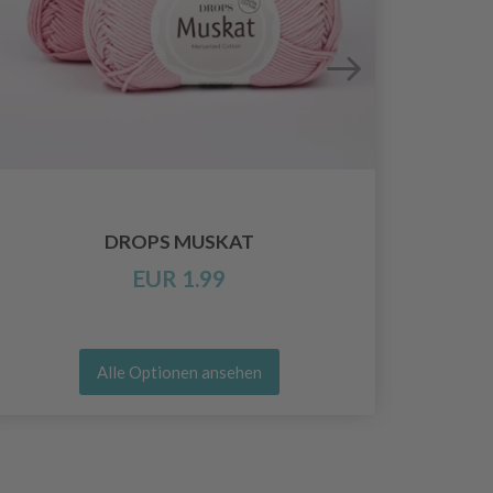
DROPS MUSKAT
D
EUR 1.99
Alle Optionen ansehen