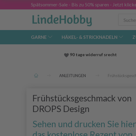
Spätsommer-Sale - Bis zu 50% sparen - Jetzt klick
GARNE
HÄKEL- & STRICKNADELN
Z
90 tage widerruf srecht
ANLEITUNGEN
Frühstücksges
Frühstücksgeschmack von
DROPS Design
Sehen und drucken Sie hie
das kostenlose Rezept von