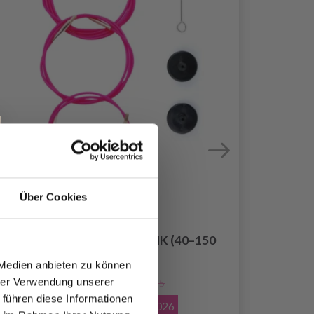
Über Cookies
LYKKE KABEL SWIVEL PINK (40–150
CM)
D
 Medien anbieten zu können
EUR 3.20
hrer Verwendung unserer
EUR 4.55
 führen diese Informationen
Angebot bis
31/08/2026