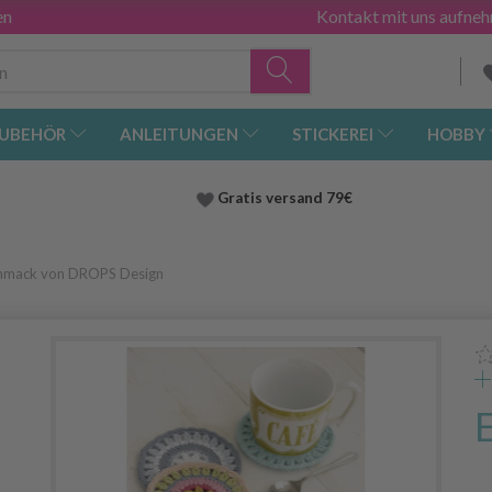
en
Kontakt mit uns aufne
UBEHÖR
ANLEITUNGEN
STICKEREI
HOBBY
Gratis versand
79€
chmack von DROPS Design
r