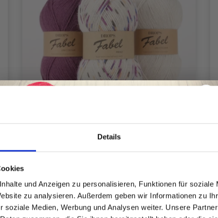
Details
Spare bis zu 50%
Cookies
DROPS FABEL PRINT
nhalte und Anzeigen zu personalisieren, Funktionen für soziale
EUR 1.90
EUR 2.45
Website zu analysieren. Außerdem geben wir Informationen zu I
Werde ein Teil unserer Garn-Community
Angebot bis
31/08/2026
r soziale Medien, Werbung und Analysen weiter. Unsere Partner
und erhalte exklusiven Zugang zu