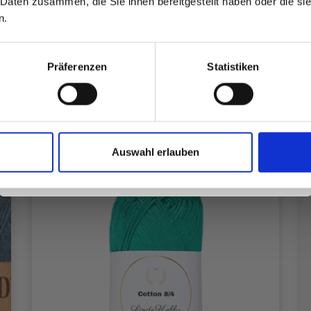
 Daten zusammen, die Sie ihnen bereitgestellt haben oder die s
inspirierenden Strickmustern und
n.
besonderen Angeboten!
Alle Optionen ansehen
Präferenzen
Statistiken
Ja, melde mich an!
Auswahl erlauben
Nein, danke