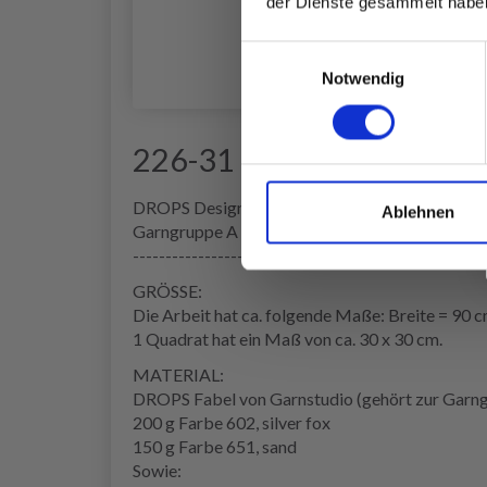
der Dienste gesammelt habe
Einwilligungsauswahl
Notwendig
226-31 Prairie Patches 
DROPS Design: Modell fa-479
Ablehnen
Garngruppe A + C oder D
------------------------------------------------------
GRÖSSE:
Die Arbeit hat ca. folgende Maße: Breite = 90 
1 Quadrat hat ein Maß von ca. 30 x 30 cm.
MATERIAL:
DROPS Fabel von Garnstudio (gehört zur Garn
200 g Farbe 602, silver fox
150 g Farbe 651, sand
Sowie: