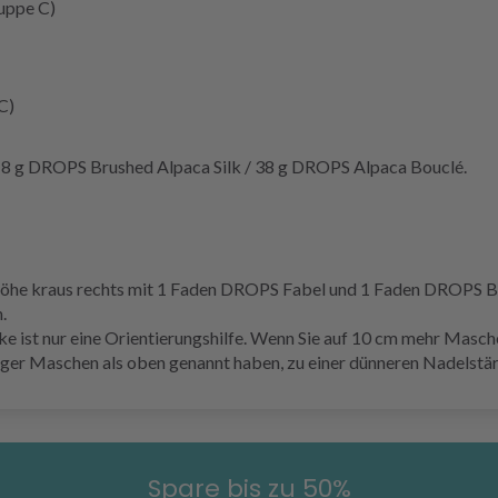
uppe C)
C)
18 g DROPS Brushed Alpaca Silk / 38 g DROPS Alpaca Bouclé.
r Höhe kraus rechts mit 1 Faden DROPS Fabel und 1 Faden DROPS 
.
t nur eine Orientierungshilfe. Wenn Sie auf 10 cm mehr Maschen
ger Maschen als oben genannt haben, zu einer dünneren Nadelstä
Spare bis zu 50%