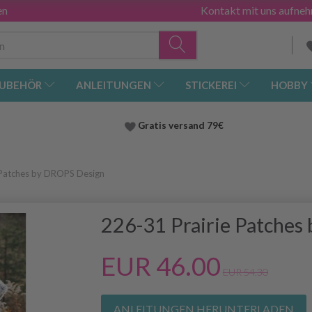
en
Kontakt mit uns aufne
UBEHÖR
ANLEITUNGEN
STICKEREI
HOBBY
Gratis versand
79€
 Patches by DROPS Design
226-31 Prairie Patches
EUR 46.00
EUR 54.30
ANLEITUNGEN HERUNTERLADEN