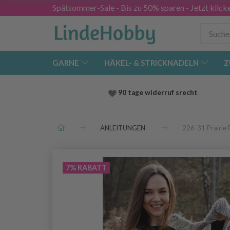
Spätsommer-Sale - Bis zu 50% sparen - Jetzt klick
GARNE
HÄKEL- & STRICKNADELN
Z
90 tage widerruf srecht
ANLEITUNGEN
226-31 Prairie
7% RABATT