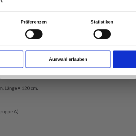
n.
besonderen Angeboten!
Präferenzen
Statistiken
Ja, melde mich an!
by DROPS Design
Auswahl erlauben
Nein, danke
-
cm. Länge = 120 cm.
gruppe A)