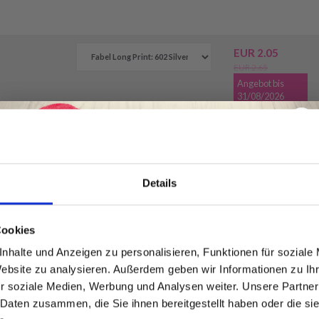
EUR 2.05
EUR 2.65
Angebot bis
31/08/2026
EUR 2.05
EUR 2.65
Angebot bis
31/08/2026
Details
EUR 1.80
Spare bis zu 50%
Cookies
nhalte und Anzeigen zu personalisieren, Funktionen für soziale
Website zu analysieren. Außerdem geben wir Informationen zu I
Werde ein Teil unserer Garn-Community
, 150 cm
EUR 1.35
r soziale Medien, Werbung und Analysen weiter. Unsere Partner
und erhalte exklusiven Zugang zu
 Daten zusammen, die Sie ihnen bereitgestellt haben oder die s
inspirierenden Strickmustern und