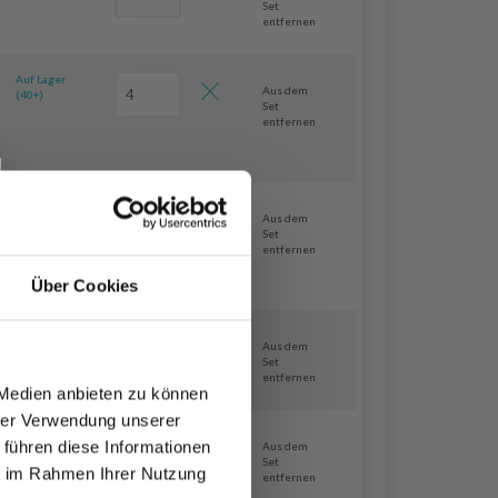
Set
entfernen
Auf Lager
Aus dem
(40+)
Set
entfernen
Auf Lager
Aus dem
(40+)
Set
entfernen
Über Cookies
Auf Lager
Aus dem
(40+)
Set
entfernen
 Medien anbieten zu können
hrer Verwendung unserer
17 Auf lager
 führen diese Informationen
Aus dem
Set
ie im Rahmen Ihrer Nutzung
entfernen