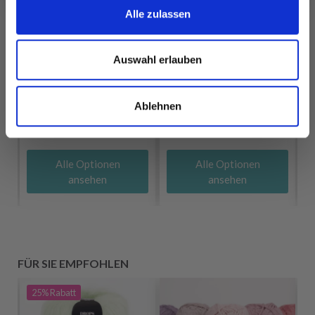
Alle zulassen
Auswahl erlauben
DROPS COTTON
DROPS MERINO
MERINO
EXTRA FINE
EUR 3.20
EUR 3.20
Ablehnen
Alle Optionen
Alle Optionen
ansehen
ansehen
FÜR SIE EMPFOHLEN
25%
Rabatt