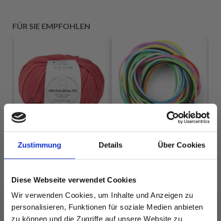
FÜR SIE EMPFOHLEN
Zustimmung
Details
Über Cookies
ER,
HOBBYARTS
MASCHENHALTERSEILE,
Diese Webseite verwendet Cookies
LINDEHOBBY
VERSCHIEDENE
Wir verwenden Cookies, um Inhalte und Anzeigen zu
MERINO BLISS 115
FARBEN, 2 MM, 100
EUR 3.90
personalisieren, Funktionen für soziale Medien anbieten
CM, 12 STK
EUR 5.90
zu können und die Zugriffe auf unsere Website zu