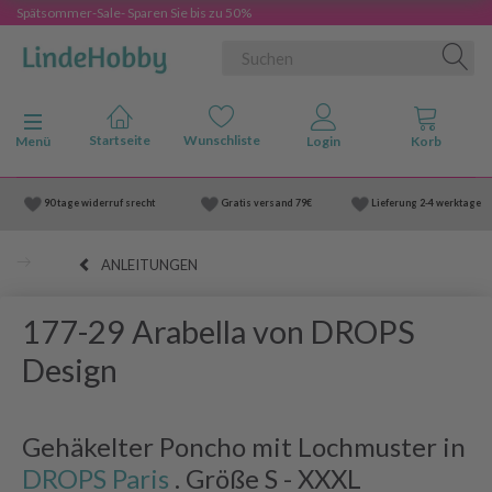
Spätsommer-Sale- Sparen Sie bis zu 50%
Anzeige ändern
Menü
90 tage widerruf srecht
Gratis versand
79€
Lieferung
2-4 werktage
ANLEITUNGEN
177-29 Arabella von DROPS
Design
Gehäkelter Poncho mit Lochmuster in
DROPS Paris
. Größe S - XXXL