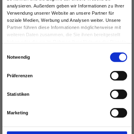
analysieren. Außerdem geben wir Informationen zu Ihrer
Verwendung unserer Website an unsere Partner für
soziale Medien, Werbung und Analysen weiter. Unsere
Partner führen diese Informationen möglicherweise mit
Spare bis zu 50%
weiteren Daten zusammen, die Sie ihnen bereitgestellt
Alle Optionen
In den Warenkorb
haben oder die sie im Rahmen Ihrer Nutzung der Dienste
ansehen
gesammelt haben.
Werde ein Teil unserer Garn-Community
Einwilligungsauswahl
und erhalte exklusiven Zugang zu
Notwendig
inspirierenden Strickmustern und
besonderen Angeboten!
Präferenzen
ANDERE HABEN SICH AUCH ANGESEHEN
Statistiken
Ja, melde mich an!
Marketing
Nein, danke