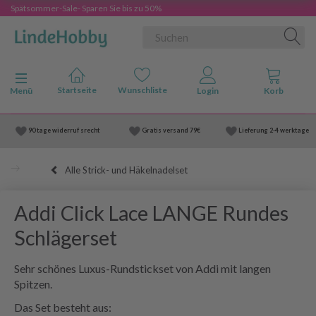
Spätsommer-Sale- Sparen Sie bis zu 50%
Anzeige ändern
Menü
90 tage widerruf srecht
Gratis versand
79€
Lieferung
2-4 werktage
Alle Strick- und Häkelnadelset
Addi Click Lace LANGE Rundes
Schlägerset
Sehr schönes Luxus-Rundstickset von Addi mit langen
Spitzen.
Das Set besteht aus: