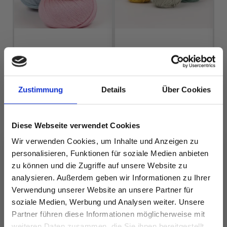
ILE,
DROPS COTTON
DROPS MERINO
MERINO
EXTRA FINE
0
Zustimmung
Details
Über Cookies
EUR 3.20
EUR 3.20
Diese Webseite verwendet Cookies
Wir verwenden Cookies, um Inhalte und Anzeigen zu
Alle Optionen
Alle Optionen
personalisieren, Funktionen für soziale Medien anbieten
ansehen
ansehen
zu können und die Zugriffe auf unsere Website zu
analysieren. Außerdem geben wir Informationen zu Ihrer
Verwendung unserer Website an unsere Partner für
soziale Medien, Werbung und Analysen weiter. Unsere
Partner führen diese Informationen möglicherweise mit
Spare bis zu 50%
ANDERE HABEN SICH AUCH ANGESEHEN
weiteren Daten zusammen, die Sie ihnen bereitgestellt