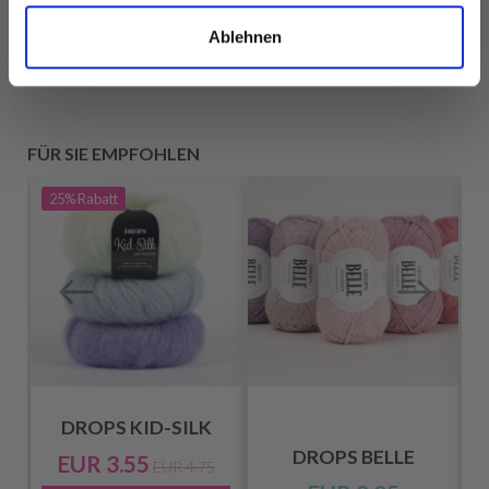
ansehen
ansehen
Ablehnen
FÜR SIE EMPFOHLEN
25%
Rabatt
DROPS KID-SILK
DROPS BELLE
EUR 3.55
EUR 4.75