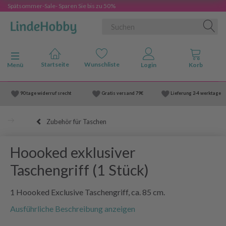
Spätsommer-Sale- Sparen Sie bis zu 50%
Anzeige ändern
Menü
90 tage widerruf srecht
Gratis versand
79€
Lieferung
2-4 werktage
Zubehör für Taschen
Hoooked exklusiver
Taschengriff (1 Stück)
1 Hoooked Exclusive Taschengriff, ca. 85 cm.
Ausführliche Beschreibung anzeigen