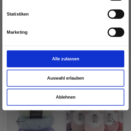
EUR 1.90
EUR 3.75
EUR 15.50
Preis ab
Angebot bis
Statistiken
31/08/2026
Ja, melde mich an!
Marketing
Nein, danke
Alle Optionen
Alle Optionen
ansehen
ansehen
Alle zulassen
Auswahl erlauben
FÜR SIE EMPFOHLEN
25%
Rabatt
Ablehnen