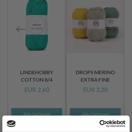
LINDEHOBBY
DROPS MERINO
COTTON 8/4
EXTRA FINE
EUR 2.60
EUR 3.20
Alle Optionen
Alle Optionen
ansehen
ansehen