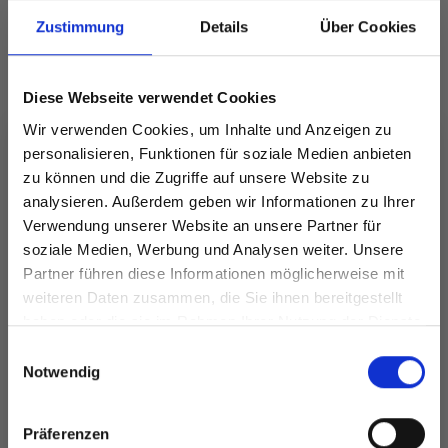
Zustimmung
Details
Über Cookies
ANDERE HABEN SICH AUCH ANGESEHEN
Diese Webseite verwendet Cookies
49%
Rabatt
Wir verwenden Cookies, um Inhalte und Anzeigen zu
personalisieren, Funktionen für soziale Medien anbieten
zu können und die Zugriffe auf unsere Website zu
analysieren. Außerdem geben wir Informationen zu Ihrer
Verwendung unserer Website an unsere Partner für
soziale Medien, Werbung und Analysen weiter. Unsere
Partner führen diese Informationen möglicherweise mit
Spare bis zu 50%
weiteren Daten zusammen, die Sie ihnen bereitgestellt
haben oder die sie im Rahmen Ihrer Nutzung der Dienste
gesammelt haben.
Werde ein Teil unserer Garn-Community
Einwilligungsauswahl
LINDEHOBBY
und erhalte exklusiven Zugang zu
Notwendig
BLOOM 8/4
267-31 ROSE CLOUD
inspirierenden Strickmustern und
MERCERIZED
SWEATER BY DROPS
besonderen Angeboten!
Präferenzen
COTTON
DESIGN