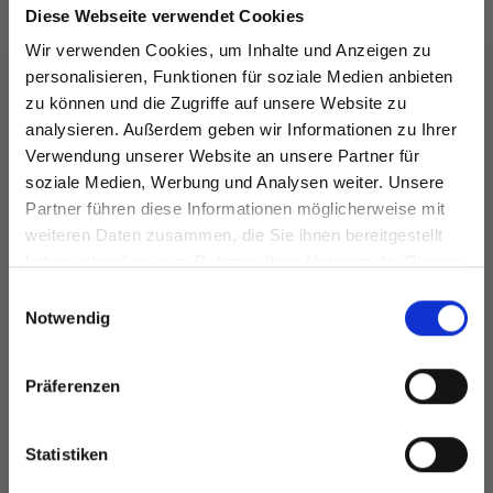
ANDERE HABEN SICH AUCH ANGESEHEN
Diese Webseite verwendet Cookies
Wir verwenden Cookies, um Inhalte und Anzeigen zu
35%
Rabatt
35%
Rabatt
personalisieren, Funktionen für soziale Medien anbieten
zu können und die Zugriffe auf unsere Website zu
analysieren. Außerdem geben wir Informationen zu Ihrer
Verwendung unserer Website an unsere Partner für
soziale Medien, Werbung und Analysen weiter. Unsere
Partner führen diese Informationen möglicherweise mit
Spare bis zu 50%
weiteren Daten zusammen, die Sie ihnen bereitgestellt
haben oder die sie im Rahmen Ihrer Nutzung der Dienste
VIKING ALPACA BRIS
VIKING ALPACA
gesammelt haben.
Werde ein Teil unserer Garn-Community
Einwilligungsauswahl
MULTI
LITEN STORM
und erhalte exklusiven Zugang zu
Notwendig
inspirierenden Strickmustern und
EUR 12.55
EUR 4.95
EUR 19.30
EUR 7.60
besonderen Angeboten!
Präferenzen
Angebot bis
Angebot bis
31/08/2026
31/08/2026
Statistiken
Alle Optionen
Alle Optionen