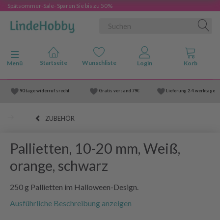
Spätsommer-Sale- Sparen Sie bis zu 50%
Anzeige ändern
Menü
90 tage widerruf srecht
Gratis versand
79€
Lieferung
2-4 werktage
ZUBEHÖR
Pallietten, 10-20 mm, Weiß,
orange, schwarz
250 g Pallietten im Halloween-Design.
Ausführliche Beschreibung anzeigen