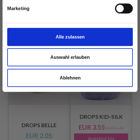
Ja, melde mich an!
ansehen
ansehen
Marketing
Nein, danke
Alle zulassen
FÜR SIE EMPFOHLEN
25%
Rabatt
Auswahl erlauben
Ablehnen
DROPS KID-SILK
DROPS BELLE
EUR 3.55
EUR 4.75
EUR 2.05
Angebot bis