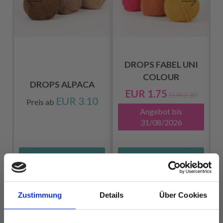
DROPS FABEL UNI
COLOUR
DROPS ALPACA
EUR 1.75
EUR 2.30
EUR 3.10
Preis ab
Angebot bis
31/08/2026
Alle Optionen
Alle Optionen
ansehen
ansehen
Zustimmung
Details
Über Cookies