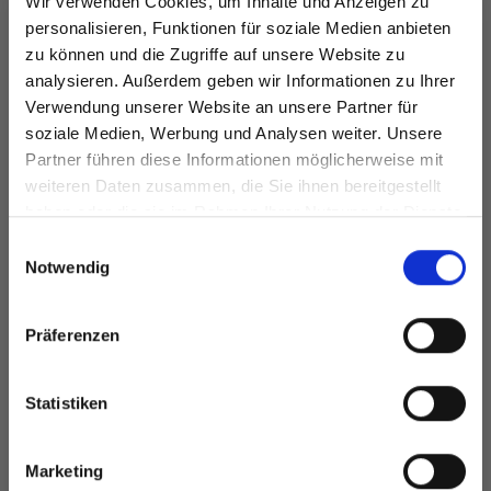
Wir verwenden Cookies, um Inhalte und Anzeigen zu
personalisieren, Funktionen für soziale Medien anbieten
zu können und die Zugriffe auf unsere Website zu
LINDEHOBBY
LINDEHOBBY
analysieren. Außerdem geben wir Informationen zu Ihrer
FUZZY CHENILLE
COTTON 8/4
Verwendung unserer Website an unsere Partner für
soziale Medien, Werbung und Analysen weiter. Unsere
EUR 6.40
EUR 2.60
Partner führen diese Informationen möglicherweise mit
Spare bis zu 50%
weiteren Daten zusammen, die Sie ihnen bereitgestellt
haben oder die sie im Rahmen Ihrer Nutzung der Dienste
gesammelt haben.
Werde ein Teil unserer Garn-Community
Einwilligungsauswahl
Alle Optionen
Alle Optionen
und erhalte exklusiven Zugang zu
Notwendig
ansehen
ansehen
inspirierenden Strickmustern und
besonderen Angeboten!
Präferenzen
ANDERE HABEN SICH AUCH ANGESEHEN
Statistiken
Ja, melde mich an!
Marketing