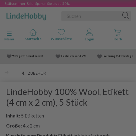
Spätsommer-Sale- Sparen Sie bis zu 50%
Anzeige ändern
Menü
90 tage widerruf srecht
Gratis versand
79€
Lieferung
2-4 werktage
ZUBEHÖR
LindeHobby 100% Wool, Etikett
(4 cm x 2 cm), 5 Stück
Inhalt:
5 Etiketten
Größe:
4 x 2 cm
Kurzinfo zum Produkt:
Etikett in Naturfarbe mit