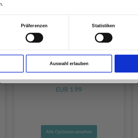
inspirierenden Strickmustern und
n.
besonderen Angeboten!
Präferenzen
Statistiken
Ja, melde mich an!
Auswahl erlauben
Nein, danke
DROPS MUSKAT
EUR 1.99
Alle Optionen ansehen