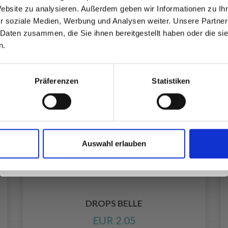
Website zu analysieren. Außerdem geben wir Informationen zu I
Werde ein Teil unserer Garn-Community
r soziale Medien, Werbung und Analysen weiter. Unsere Partner
und erhalte exklusiven Zugang zu
 Daten zusammen, die Sie ihnen bereitgestellt haben oder die s
inspirierenden Strickmustern und
n.
besonderen Angeboten!
Präferenzen
Statistiken
Ja, melde mich an!
Auswahl erlauben
Nein, danke
DROPS BELLE
EUR 2.05