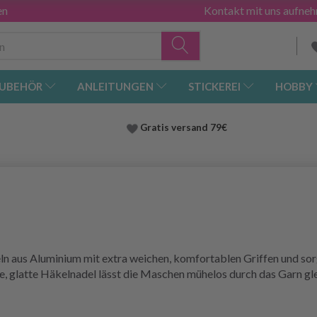
en
Kontakt mit uns aufne
UBEHÖR
ANLEITUNGEN
STICKEREI
HOBBY
Gratis versand
79€
 aus Aluminium mit extra weichen, komfortablen Griffen und sorge
, glatte Häkelnadel lässt die Maschen mühelos durch das Garn glei