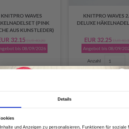
KNITPRO WAVES
KNITPRO WAVES 2
KELNADELSET (PINK
DELUXE HÄKELNADE
CHE AUS KUNSTLEDER)
EUR 32.15
EUR 32.25
EUR 40.20
EUR 40.
ngebot bis 08/09/2026
Angebot bis 08/09/20
Anzahl
Details
Spare bis zu 50%
Cookies
nhalte und Anzeigen zu personalisieren, Funktionen für soziale