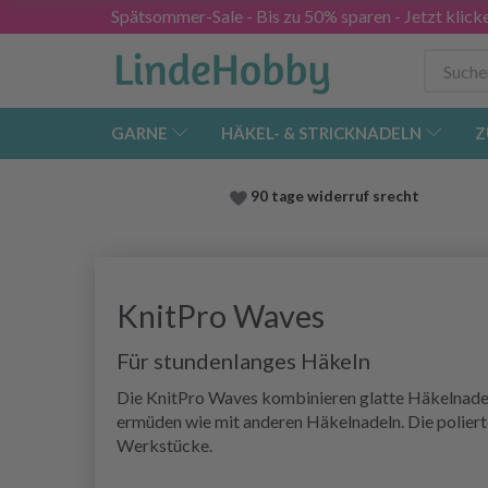
Spätsommer-Sale - Bis zu 50% sparen - Jetzt klick
GARNE
HÄKEL- & STRICKNADELN
Z
90 tage widerruf srecht
KnitPro Waves
Für stundenlanges Häkeln
Die KnitPro Waves kombinieren glatte Häkelnadeln
ermüden wie mit anderen Häkelnadeln. Die polierte
Werkstücke.