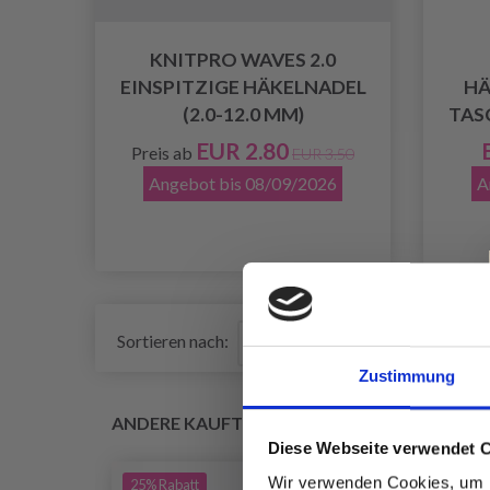
KNITPRO WAVES 2.0
EINSPITZIGE HÄKELNADEL
HÄ
(2.0-12.0 MM)
TAS
EUR 2.80
Preis ab
EUR 3.50
Angebot bis 08/09/2026
A
Sortieren nach:
Zustimmung
ANDERE KAUFTEN AUCH
Diese Webseite verwendet 
Wir verwenden Cookies, um I
25%
Rabatt