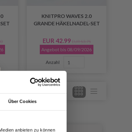
.0
KNITPRO WAVES 2.0
LSET
GRANDE HÄKELNADEL-SET
EUR 42.99
30
EUR 53.75
26
Angebot bis 08/09/2026
Anzahl
Über Cookies
 Medien anbieten zu können