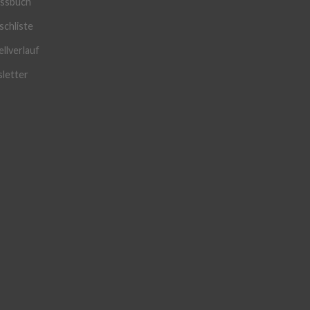
ssbuch
chliste
llverlauf
letter