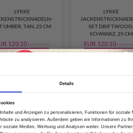
LYKKE
LYKKE
CKENSTRICKNADELN-
JACKENSTRICKNADE
T UMBER, TAN, 25 CM
SET DRIFTWOOD
SCHWARZ, 25 CM
UR 120.10
EUR 120.10
EUR 171.55
EUR 171
ngebot bis 31/08/2026
Angebot bis 31/08/20
Anzahl
Details
batt
29% Rabatt
Spare bis zu 50%
Cookies
nhalte und Anzeigen zu personalisieren, Funktionen für soziale
Website zu analysieren. Außerdem geben wir Informationen zu I
Werde ein Teil unserer Garn-Community
r soziale Medien, Werbung und Analysen weiter. Unsere Partner
und erhalte exklusiven Zugang zu