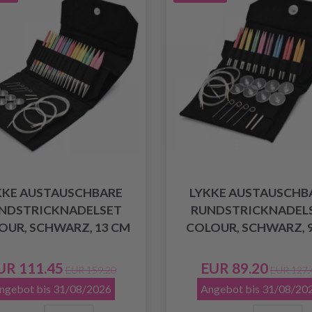
KKE AUSTAUSCHBARE
LYKKE AUSTAUSCHB
NDSTRICKNADELSET
RUNDSTRICKNADEL
OUR, SCHWARZ, 13 CM
COLOUR, SCHWARZ, 
UR 111.45
EUR 89.20
EUR 159.20
EUR 127.
ngebot bis 31/08/2026
Angebot bis 31/08/20