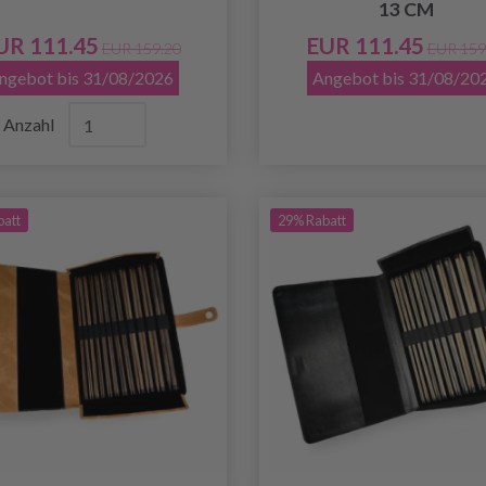
13 CM
UR 111.45
EUR 111.45
EUR 159.20
EUR 159
ngebot bis 31/08/2026
Angebot bis 31/08/20
Anzahl
batt
29% Rabatt