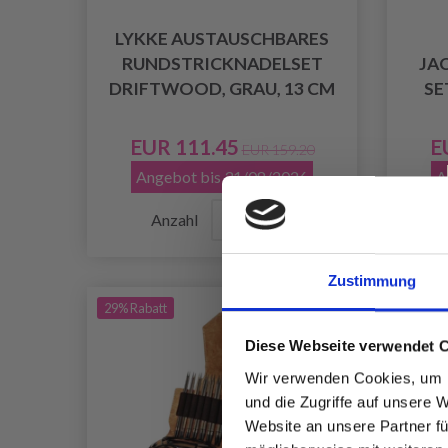
LYKKE AUSTAUSCHBARES
RUNDSTRICKNADELSET
JA
DRIFTWOOD, GRAU, 13 CM
SE
EUR 111.45
E
EUR 159.20
Angebot bis 31/08/2026
A
Anzahl
Zustimmung
29% Rabatt
29% Ra
Diese Webseite verwendet 
Wir verwenden Cookies, um I
und die Zugriffe auf unsere 
Website an unsere Partner fü