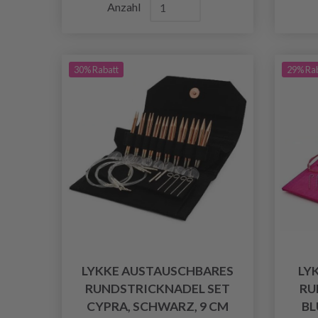
Anzahl
30% Rabatt
29% Ra
LYKKE AUSTAUSCHBARES
LY
RUNDSTRICKNADEL SET
RU
CYPRA, SCHWARZ, 9 CM
BL