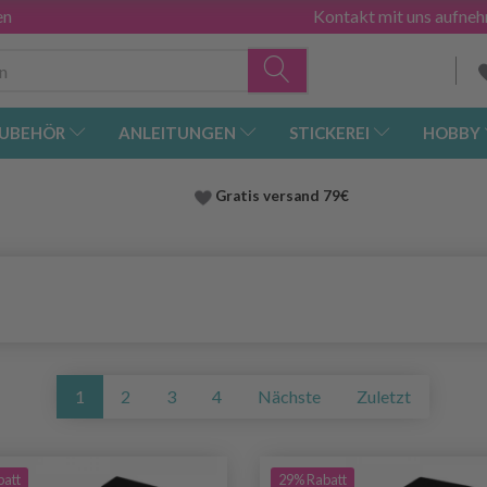
en
Kontakt mit uns aufne
UBEHÖR
ANLEITUNGEN
STICKEREI
HOBBY
Gratis versand
79€
1
2
3
4
Nächste
Zuletzt
batt
29% Rabatt