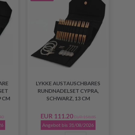
ARE
LYKKE AUSTAUSCHBARES
SET
RUNDNADELSET CYPRA,
9 CM
SCHWARZ, 13 CM
EUR 111.20
40
EUR 158.85
26
Angebot bis 31/08/2026