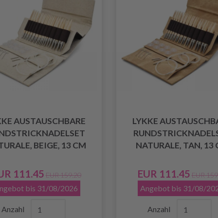
KKE AUSTAUSCHBARE
LYKKE AUSTAUSCHB
NDSTRICKNADELSET
RUNDSTRICKNADEL
URALE, BEIGE, 13 CM
NATURALE, TAN, 13
UR 111.45
EUR 111.45
EUR 159.20
EUR 159
ngebot bis 31/08/2026
Angebot bis 31/08/20
Anzahl
Anzahl