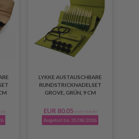
ARE
LYKKE AUSTAUSCHBARE
SET
RUNDSTRICKNADELSET
 CM
GROVE, GRÜN, 9 CM
EUR 80.05
.20
EUR 114.40
26
Angebot bis 31/08/2026