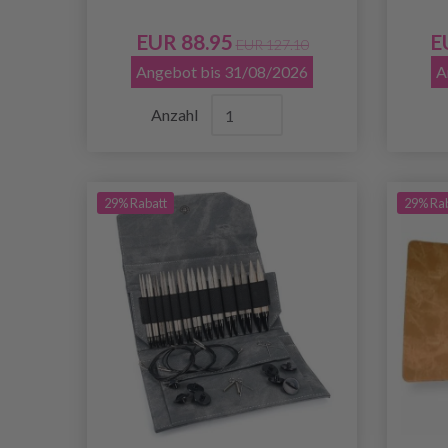
EUR 88.95
E
EUR 127.10
Angebot bis 31/08/2026
A
Anzahl
29% Rabatt
29% Ra