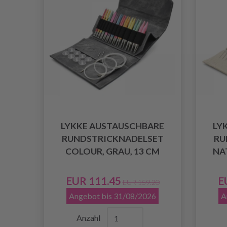
LYKKE AUSTAUSCHBARE
LY
RUNDSTRICKNADELSET
RU
COLOUR, GRAU, 13 CM
NAT
EUR 111.45
E
EUR 159.20
Angebot bis 31/08/2026
A
Anzahl