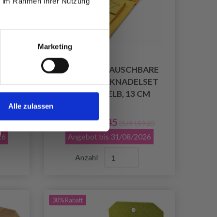
ie im Rahmen Ihrer Nutzung
Marketing
ARE
LYKKE AUSTAUSCHBARE
SET
RUNDSTRICKNADELSET
3 CM
UMBER, GELB, 13 CM
Alle zulassen
EUR 111.45
.20
EUR 159.20
26
Angebot bis 31/08/2026
Anzahl
30% Rabatt