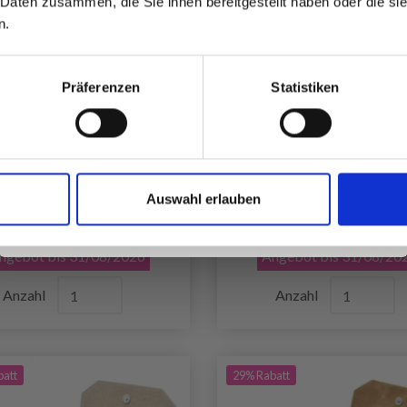
 Daten zusammen, die Sie ihnen bereitgestellt haben oder die s
inspirierenden Strickmustern und
n.
besonderen Angeboten!
Präferenzen
Statistiken
KE AUSTAUSCHBARES
LYKKE AUSTAUSCHB
Ja, melde mich an!
NDSTRICKNADELSET
RUNDSTRICKNADEL
USH, CRIMSON, 13 CM
INDIGO, VIOLETT, 1
Auswahl erlauben
Nein, danke
UR 111.45
EUR 111.45
EUR 159.20
EUR 159
ngebot bis 31/08/2026
Angebot bis 31/08/20
Anzahl
Anzahl
batt
29% Rabatt