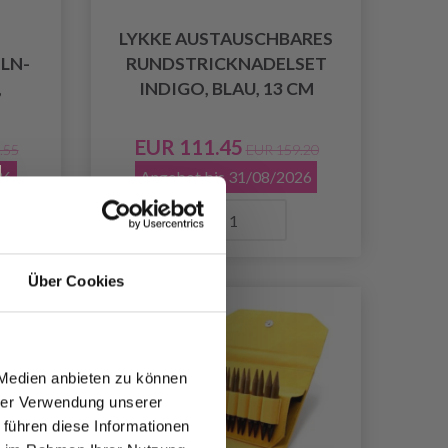
LYKKE AUSTAUSCHBARES
LN-
RUNDSTRICKNADELSET
,
INDIGO, BLAU, 13 CM
EUR 111.45
.55
EUR 159.20
26
Angebot bis 31/08/2026
Anzahl
Über Cookies
29% Rabatt
 Medien anbieten zu können
hrer Verwendung unserer
 führen diese Informationen