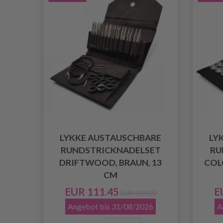
LYKKE AUSTAUSCHBARE
LY
RUNDSTRICKNADELSET
RU
DRIFTWOOD, BRAUN, 13
COL
CM
EUR 111.45
E
EUR 159.20
Angebot bis 31/08/2026
A