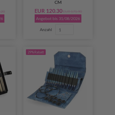
CM
EUR 120.30
.20
EUR 171.90
26
Angebot bis 31/08/2026
Anzahl
29% Rabatt