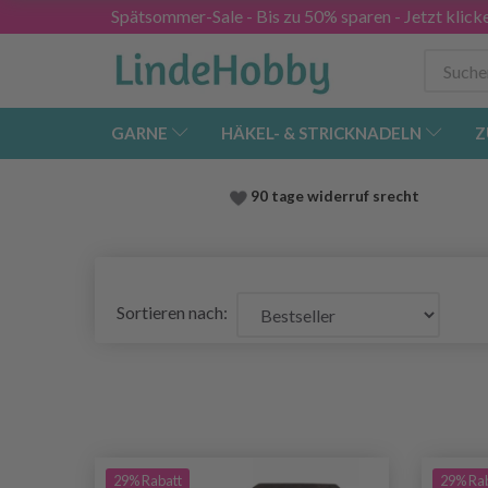
Spätsommer-Sale - Bis zu 50% sparen - Jetzt klick
GARNE
HÄKEL- & STRICKNADELN
Z
90 tage widerruf srecht
Sortieren nach:
29% Rabatt
29% Ra