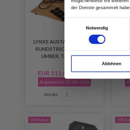
möglicherweise mit weiteren
der Dienste gesammelt habe
Einwilligungsauswahl
Notwendig
LYKKE AUSTAUSCHBARES
LYK
RUNDSTRICKNADELSET
RU
UMBER, TAN, 13 CM
BL
Ablehnen
EUR 111.45
E
EUR 159.20
Angebot bis 31/08/2026
A
Anzahl
29% Rabatt
29% Ra