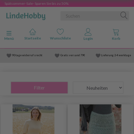
Spätsommer-Sale- Sparen Sie bis zu 50%
Anzeige ändern
Menü
90 tage widerruf srecht
Gratis versand
79€
Lieferung
2-4 werktage
Filter