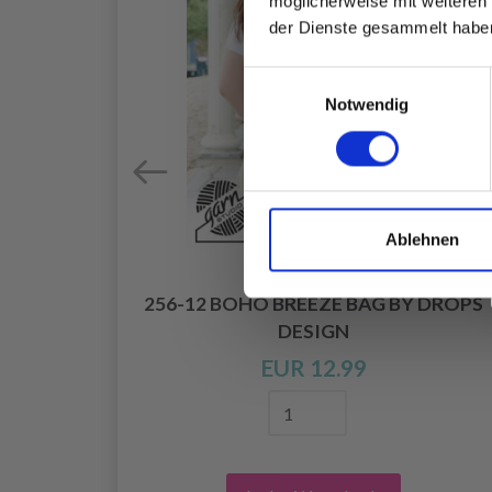
möglicherweise mit weiteren
der Dienste gesammelt habe
Einwilligungsauswahl
Notwendig
Ablehnen
256-12 BOHO BREEZE BAG BY DROPS
DESIGN
EUR 12.99