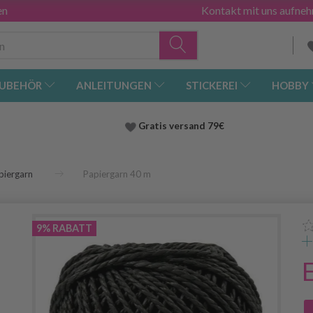
en
Kontakt mit uns aufne
UBEHÖR
ANLEITUNGEN
STICKEREI
HOBBY
Gratis versand
79€
piergarn
Papiergarn 40 m
9% RABATT