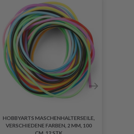
30%
Rabat
HOBBYARTS MASCHENHALTERSEILE,
LYKK
VERSCHIEDENE FARBEN, 2 MM, 100
CM, 12 STK