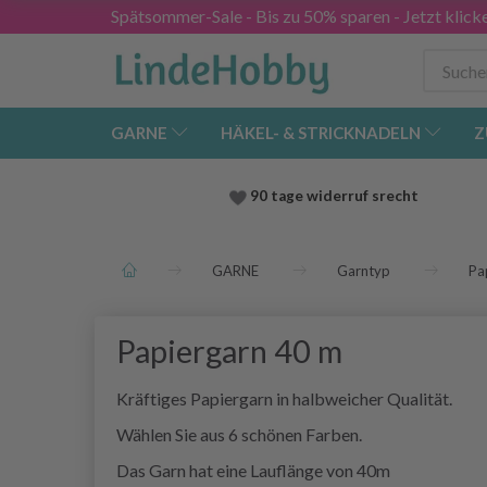
Spätsommer-Sale - Bis zu 50% sparen - Jetzt klick
GARNE
HÄKEL- & STRICKNADELN
Z
90 tage widerruf srecht
GARNE
Garntyp
Pa
Papiergarn 40 m
Kräftiges Papiergarn in halbweicher Qualität.
Wählen Sie aus 6 schönen Farben.
Das Garn hat eine Lauflänge von 40m