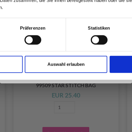
 Daten zusammen, die Sie ihnen bereitgestellt haben oder die s
inspirierenden Strickmustern und
n.
besonderen Angeboten!
Präferenzen
Statistiken
Ja, melde mich an!
Auswahl erlauben
Nein, danke
99509 STAR STITCH BAG
EUR 25.40