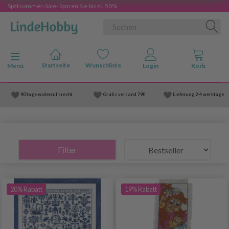
Spätsommer-Sale- Sparen Sie bis zu 50%
Anzeige ändern
Menü
90 tage widerruf srecht
Gratis versand
79€
Lieferung
2-4 werktage
Filter
20% Rabatt
19% Rabatt