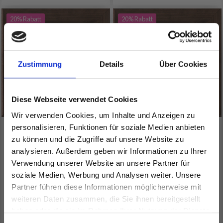
20% Rabatt
20% Rabatt
Zustimmung
Details
Über Cookies
Diese Webseite verwendet Cookies
Wir verwenden Cookies, um Inhalte und Anzeigen zu
personalisieren, Funktionen für soziale Medien anbieten
STICKSET
STICKEREI-KIT BERGEN
zu können und die Zugriffe auf unsere Website zu
LILLEHAMMER 10 X 10
10 X 10 CM R5370
analysieren. Außerdem geben wir Informationen zu Ihrer
CM R5370
Verwendung unserer Website an unsere Partner für
EUR 6.95
EUR 6.95
soziale Medien, Werbung und Analysen weiter. Unsere
EUR 8.70
EUR 8.70
Partner führen diese Informationen möglicherweise mit
Angebot bis 12/08/2026
Angebot bis 12/08/2026
Spare bis zu 50%
weiteren Daten zusammen, die Sie ihnen bereitgestellt
Anzahl
Anzahl
haben oder die sie im Rahmen Ihrer Nutzung der Dienste
gesammelt haben.