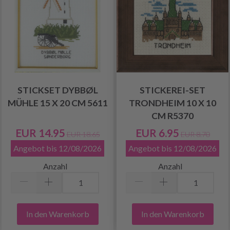
STICKSET DYBBØL
STICKEREI-SET
MÜHLE 15 X 20 CM 5611
TRONDHEIM 10 X 10
CM R5370
EUR 14.95
EUR 6.95
EUR 18.65
EUR 8.70
Angebot bis 12/08/2026
Angebot bis 12/08/2026
Anzahl
Anzahl
In den Warenkorb
In den Warenkorb