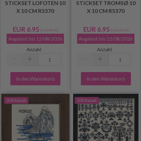
STICKSET LOFOTEN 10
STICKSET TROMSØ 10
X 10 CM R5370
X 10 CM R5370
EUR 6.95
EUR 6.95
EUR 8.70
EUR 8.70
Angebot bis 12/08/2026
Angebot bis 12/08/2026
Anzahl
Anzahl
In den Warenkorb
In den Warenkorb
20% Rabatt
20% Rabatt