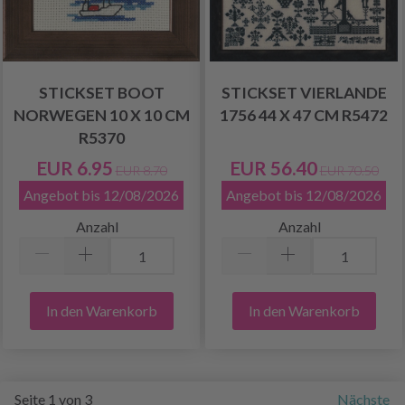
STICKSET BOOT
STICKSET VIERLANDE
NORWEGEN 10 X 10 CM
1756 44 X 47 CM R5472
R5370
EUR 6.95
EUR 56.40
EUR 8.70
EUR 70.50
Angebot bis 12/08/2026
Angebot bis 12/08/2026
Anzahl
Anzahl
In den Warenkorb
In den Warenkorb
Seite 1 von 3
Nächste