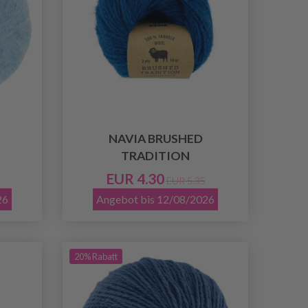
NAVIA BRUSHED
TRADITION
EUR 4.30
EUR 5.35
26
Angebot bis 12/08/2026
20% Rabatt