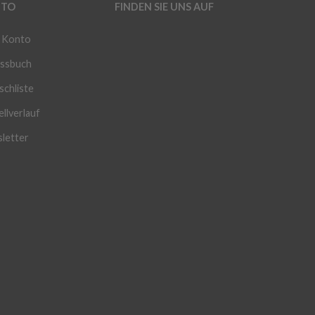
TO
FINDEN SIE UNS AUF
 Konto
ssbuch
chliste
llverlauf
letter