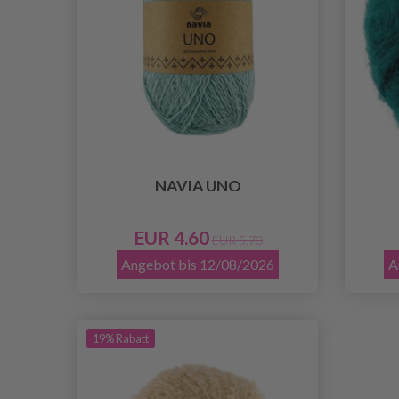
NAVIA UNO
EUR 4.60
EUR 5.70
Angebot bis 12/08/2026
A
19% Rabatt