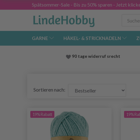
Spätsommer-Sale - Bis zu 50% sparen - Jetzt klick
GARNE
HÄKEL- & STRICKNADELN
Z
90 tage widerruf srecht
Sortieren nach:
19% Rabatt
19% Ra