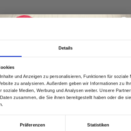
Details
Spare bis zu 50%
Cookies
nhalte und Anzeigen zu personalisieren, Funktionen für soziale
Website zu analysieren. Außerdem geben wir Informationen zu I
Werde ein Teil unserer Garn-Community
r soziale Medien, Werbung und Analysen weiter. Unsere Partner
und erhalte exklusiven Zugang zu
 Daten zusammen, die Sie ihnen bereitgestellt haben oder die s
inspirierenden Strickmustern und
n.
besonderen Angeboten!
Präferenzen
Statistiken