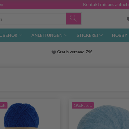
en
Kontakt mit uns aufne
UBEHÖR
ANLEITUNGEN
STICKEREI
HOBBY
Gratis versand
79€
batt
19% Rabatt