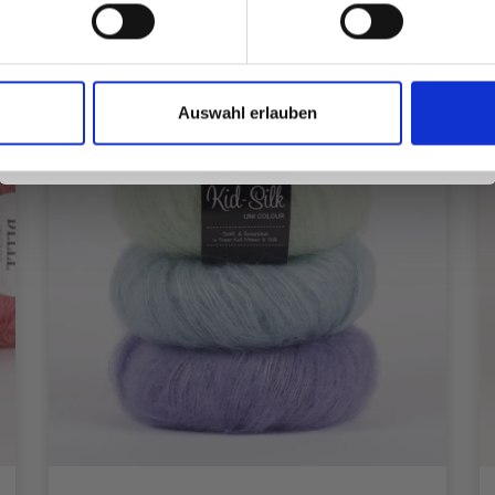
Ja, melde mich an!
25%
Rabatt
Auswahl erlauben
Nein, danke