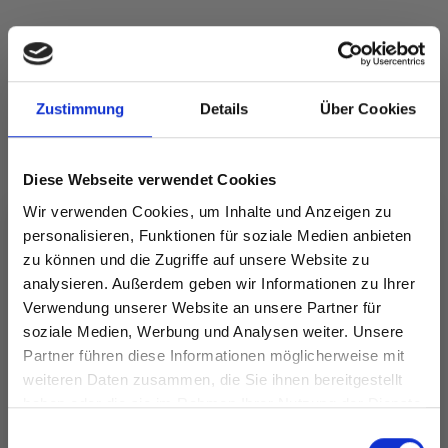
ANDERE KAUFTEN AUCH
25%
Rabatt
Zustimmung
Details
Über Cookies
Diese Webseite verwendet Cookies
Wir verwenden Cookies, um Inhalte und Anzeigen zu
personalisieren, Funktionen für soziale Medien anbieten
zu können und die Zugriffe auf unsere Website zu
analysieren. Außerdem geben wir Informationen zu Ihrer
DROPS KID-SILK
Verwendung unserer Website an unsere Partner für
DROPS BELLE
EUR 3.55
EUR 4.75
soziale Medien, Werbung und Analysen weiter. Unsere
EUR 2.05
Partner führen diese Informationen möglicherweise mit
Angebot bis
Spare bis zu 50%
weiteren Daten zusammen, die Sie ihnen bereitgestellt
31/08/2026
haben oder die sie im Rahmen Ihrer Nutzung der Dienste
gesammelt haben.
Werde ein Teil unserer Garn-Community
Einwilligungsauswahl
Alle Optionen
Alle Optionen