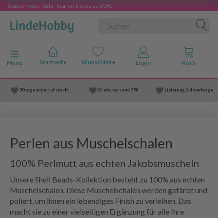
Spätsommer-Sale- Sparen Sie bis zu 50%
Anzeige ändern
Menü
90 tage widerruf srecht
Gratis versand
79€
Lieferung
2-4 werktage
Perlen aus Muschelschalen
100% Perlmutt aus echten Jakobsmuscheln
Unsere Shell Beads-Kollektion besteht zu 100% aus echten
Muschelschalen. Diese Muschelschalen werden gefärbt und
poliert, um ihnen ein lebendiges Finish zu verleihen. Das
macht sie zu einer vielseitigen Ergänzung für alle Ihre